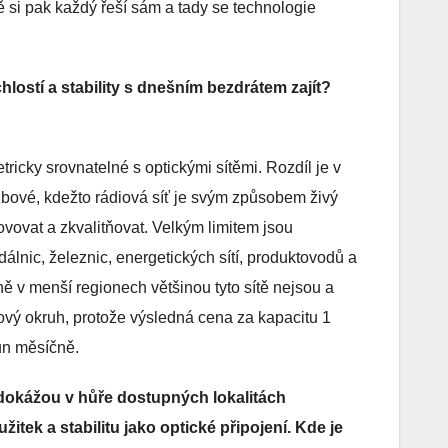
ě si pak každý řeší sám a tady se technologie
ostí a stability s dnešním bezdrátem zajít?
icky srovnatelné s optickými sítěmi. Rozdíl je v
žbové, kdežto rádiová síť je svým způsobem živý
ovovat a zkvalitňovat. Velkým limitem jsou
dálnic, železnic, energetických sítí, produktovodů a
ě v menší regionech většinou tyto sítě nejsou a
tový okruh, protože výsledná cena za kapacitu 1
un měsíčně.
dokážou v hůře dostupných lokalitách
itek a stabilitu jako optické připojení. Kde je