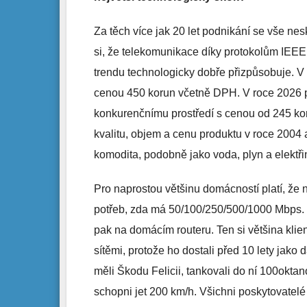
Za těch více jak 20 let podnikání se vše ne
si, že telekomunikace díky protokolům IEEE
trendu technologicky dobře přizpůsobuje. V 
cenou 450 korun včetně DPH. V roce 2026 
konkurenčnímu prostředí s cenou od 245 kor
kvalitu, objem a cenu produktu v roce 2004 
komodita, podobně jako voda, plyn a elektři
Pro naprostou většinu domácností platí, že
potřeb, zda má 50/100/250/500/1000 Mbps. Vě
pak na domácím routeru. Ten si většina klien
sítěmi, protože ho dostali před 10 lety jako 
měli Škodu Felicii, tankovali do ní 100oktano
schopni jet 200 km/h. Všichni poskytovatelé