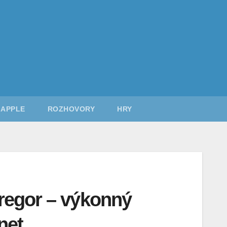
APPLE
ROZHOVORY
HRY
regor – výkonný
net