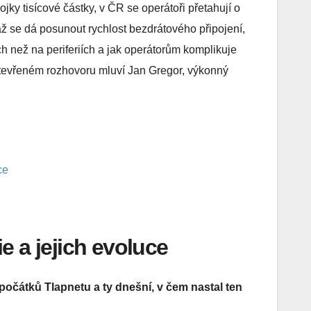
ojky tisícové částky, v ČR se operátoři přetahují o
ž se dá posunout rychlost bezdrátového připojení,
ích než na periferiích a jak operátorům komplikuje
otevřeném rozhovoru mluví Jan Gregor, výkonný
ce
e a jejich evoluce
očátků Tlapnetu a ty dnešní, v čem nastal ten