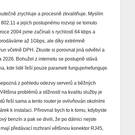
skutečně zrychluje a procesně zkvalitňuje. Myslím
 802.11 a jejich postupnému rozvoji se tomuto
roce 2004 jsme začínali s rychlostí 64 kbps a
prodáváme až 1Gbps, ale díky extrémně
un včetně DPH. Zkuste si porovnat jiná odvětví a
a 2026. Bohužel z internetu se postupně stává
na, kde lidé řeší pouze parametr funguje/nefunguje.
 nepozná z pohledu odezvy serverů a běžných
tšina problémů a stížností na kvalitu služby je
tů řeší sama a tento router je ovlivňován okolními
dárek k instalaci. Přirovnal bych to k tomu, kdybyste
vý benzín a pak se divili, že po dálnici nejste
 mají předávací rozhraní většinou konektor RJ45,