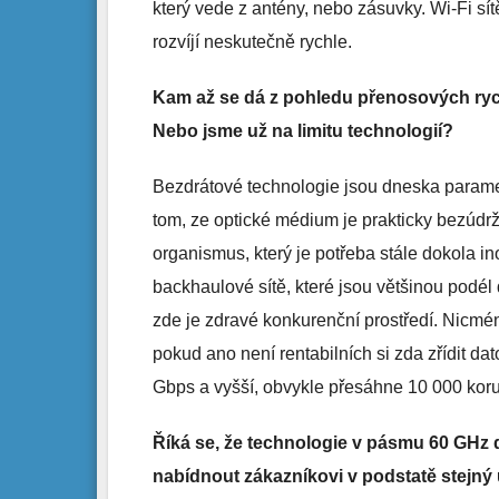
který vede z antény, nebo zásuvky. Wi-Fi sít
rozvíjí neskutečně rychle.
Kam až se dá z pohledu přenosových rychl
Nebo jsme už na limitu technologií?
Bezdrátové technologie jsou dneska parametr
tom, ze optické médium je prakticky bezúdr
organismus, který je potřeba stále dokola in
backhaulové sítě, které jsou většinou podél 
zde je zdravé konkurenční prostředí. Nicmén
pokud ano není rentabilních si zda zřídit da
Gbps a vyšší, obvykle přesáhne 10 000 kor
Říká se, že technologie v pásmu 60 GHz 
nabídnout zákazníkovi v podstatě stejný už