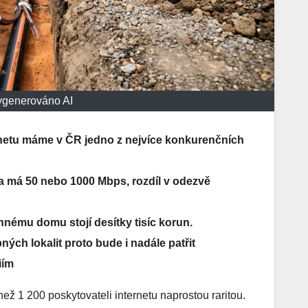
vygenerováno AI
ernetu máme v ČR jedno z nejvíce konkurenčních
a má 50 nebo 1000 Mbps, rozdíl v odezvě
nnému domu stojí desítky tisíc korun.
ch lokalit proto bude i nadále patřit
iím
ež 1 200 poskytovateli internetu naprostou raritou.