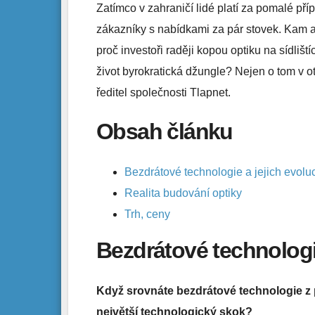
Zatímco v zahraničí lidé platí za pomalé příp
zákazníky s nabídkami za pár stovek. Kam a
proč investoři raději kopou optiku na sídlišt
život byrokratická džungle? Nejen o tom v 
ředitel společnosti Tlapnet.
Obsah článku
Bezdrátové technologie a jejich evolu
Realita budování optiky
Trh, ceny
Bezdrátové technologi
Když srovnáte bezdrátové technologie z p
největší technologický skok?