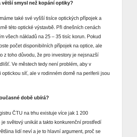
á větší smysl než kopání optiky?
 máme také své vyšší tisíce optických přípojek a
árně této optické výstavbě. Při dnešních cenách
ím všech nákladů na 25 – 35 tisíc korun. Pokud
roste počet disponibilních přípojek na optice, ale
to z toho důvodu, že pro investory je nejsnazší
ídlišť. Ve městech tedy není problém, aby v
ptickou síť, ale v rodinném domě na periferii jsou
 současné době ubírá?
gistru ČTU na trhu existuje více jak 1 200
o je světový unikát a takto konkurenční prostředí
ětšina lidí neví a je to hlavní argument, proč se