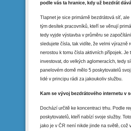
podle vás ta hranice, kdy už bezdrát dáv
Tlapnet je sice primárně bezdrátová síť, ale
tým desítek pracovníků, kteří se věnují prim
tedy vyjde výstavba v průměru se započítán
sledujete čísla, tak vidíte, že velmi výrazně 
nerostou k tomu čísla aktivních přípojek. Je 
investovat, do velkých aglomeracích, tedy s
panelovém domě mělo 5 poskytovatelů svoji o
lidé v principu rádi za jakoukoliv službu.
Kam se vývoj bezdrátového internetu v
Dochází určitě ke koncentraci trhu. Podle re
poskytovatelů, kteří nabízí svoje služby. Tot
jako je v ČR není nikde jinde na světě, což v