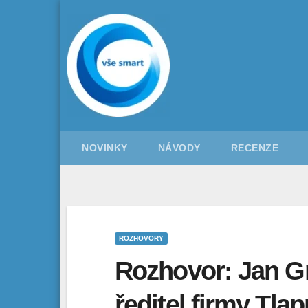
Skip
to
content
NOVINKY
NÁVODY
RECENZE
ROZHOVORY
Rozhovor: Jan G
ředitel firmy Tlap