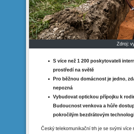
Zdroj: 
S více než 1 200 poskytovateli int
prostředí na světě
Pro běžnou domácnost je jedno, zd
nepozná
Vybudovat optickou přípojku k rodi
Budoucnost venkova a hůře dostupný
pokročilým bezdrátovým technolog
Český telekomunikační trh je se svými více n