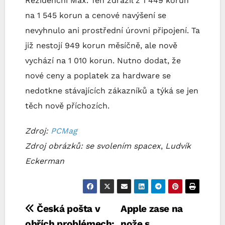
Rezidenční Max. Ten zdražil z 1 449 korun
na 1 545 korun a cenové navýšení se
nevyhnulo ani prostřední úrovni připojení. Ta
již nestojí 949 korun měsíčně, ale nově
vychází na 1 010 korun. Nutno dodat, že
nové ceny a poplatek za hardware se
nedotkne stávajících zákazníků a týká se jen
těch nově příchozích.
Zdroj:
PCMag
Zdroj obrázků: se svolením spacex
,
Ludvík
Eckerman
Navigace
Česká pošta v
Apple zase na
obřích problémech:
nože s