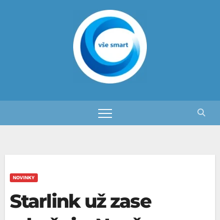
Skip
to
content
NOVINKY
Starlink už zase