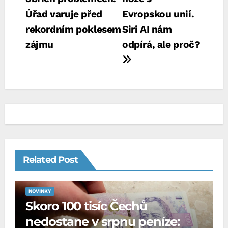
pro
Úřad varuje před
Evropskou unií.
příspěvek
rekordním poklesem
Siri AI nám
zájmu
odpírá, ale proč?
Related Post
NOVINKY
Skoro 100 tisíc Čechů
nedostane v srpnu peníze: