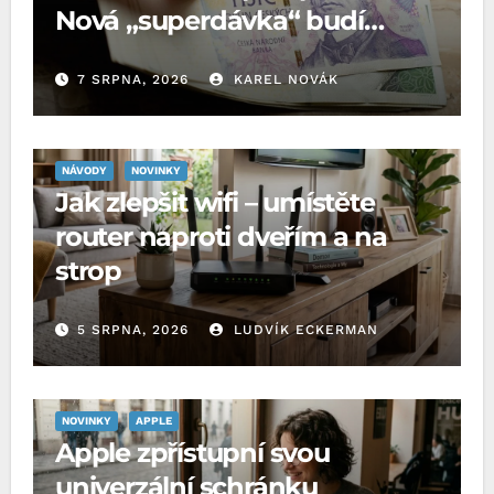
Nová „superdávka“ budí
rozpaky
7 SRPNA, 2026
KAREL NOVÁK
NÁVODY
NOVINKY
Jak zlepšit wifi – umístěte
router naproti dveřím a na
strop
5 SRPNA, 2026
LUDVÍK ECKERMAN
NOVINKY
APPLE
Apple zpřístupní svou
univerzální schránku