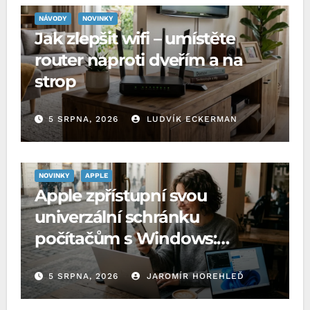
NÁVODY
NOVINKY
Jak zlepšit wifi – umístěte
router naproti dveřím a na
strop
5 SRPNA, 2026
LUDVÍK ECKERMAN
NOVINKY
APPLE
Apple zpřístupní svou
univerzální schránku
počítačům s Windows:
Microsoft o to požádal EU
5 SRPNA, 2026
JAROMÍR HOREHLEĎ