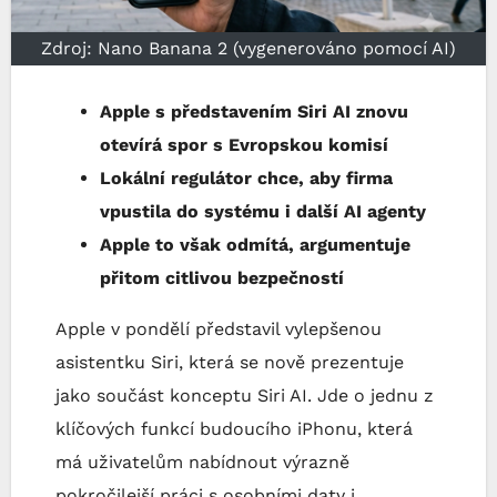
Zdroj: Nano Banana 2 (vygenerováno pomocí AI)
Apple s představením Siri AI znovu
otevírá spor s Evropskou komisí
Lokální regulátor chce, aby firma
vpustila do systému i další AI agenty
Apple to však odmítá, argumentuje
přitom citlivou bezpečností
Apple v pondělí představil vylepšenou
asistentku Siri, která se nově prezentuje
jako součást konceptu Siri AI. Jde o jednu z
klíčových funkcí budoucího iPhonu, která
má uživatelům nabídnout výrazně
pokročilejší práci s osobními daty i