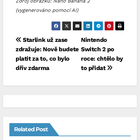
Zdroj obrázků: Nano Banana 2
(vygenerováno pomocí AI)
Navigace
Starlink už zase
Nintendo
zdražuje: Nově budete
Switch 2 po
pro
platit za to, co bylo
roce: chtělo by
příspěvek
dřív zdarma
to přidat
Related Post