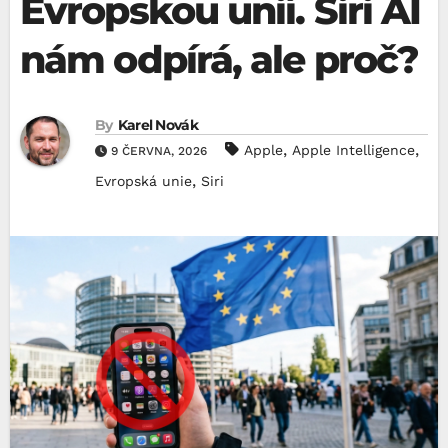
Evropskou unií. Siri AI
nám odpírá, ale proč?
By
Karel Novák
,
,
Apple
Apple Intelligence
9 ČERVNA, 2026
,
Evropská unie
Siri