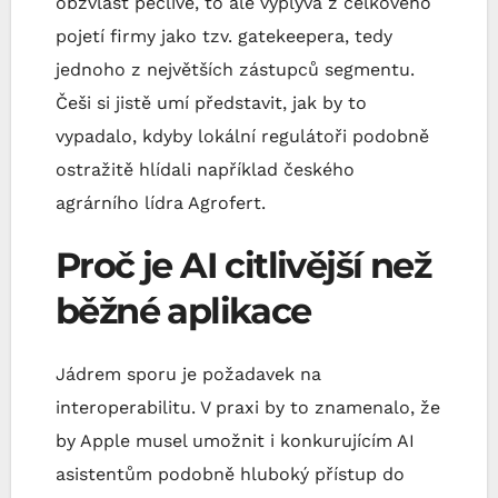
obzvlášť pečlivě, to ale vyplývá z celkového
pojetí firmy jako tzv. gatekeepera, tedy
jednoho z největších zástupců segmentu.
Češi si jistě umí představit, jak by to
vypadalo, kdyby lokální regulátoři podobně
ostražitě hlídali například českého
agrárního lídra Agrofert.
Proč je AI citlivější než
běžné aplikace
Jádrem sporu je požadavek na
interoperabilitu. V praxi by to znamenalo, že
by Apple musel umožnit i konkurujícím AI
asistentům podobně hluboký přístup do