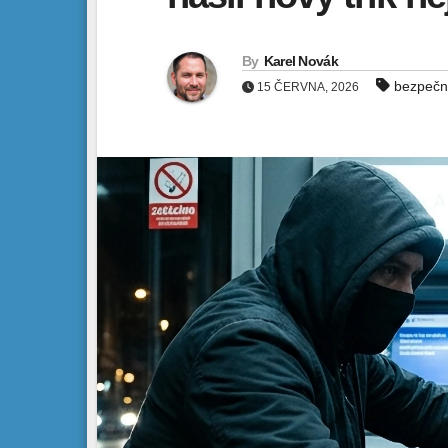
By
Karel Novák
bezpečn
15 ČERVNA, 2026