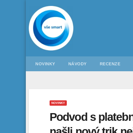
Skip
to
content
NOVINKY
NÁVODY
RECENZE
NOVINKY
Podvod s platebn
našli nový trik ne