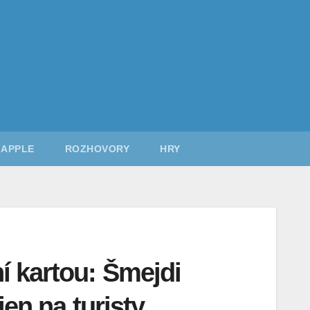
APPLE
ROZHOVORY
HRY
í kartou: Šmejdi
jen na turisty