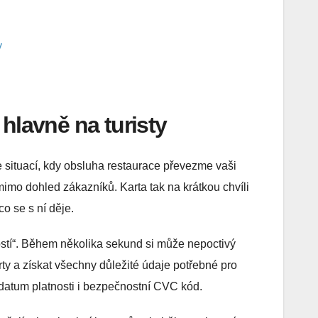
y
hlavně na turisty
e situací, kdy obsluha restaurace převezme vaši
 mimo dohled zákazníků. Karta tak na krátkou chvíli
o se s ní děje.
ostí“. Během několika sekund si může nepoctivý
rty a získat všechny důležité údaje potřebné pro
y, datum platnosti i bezpečnostní CVC kód.