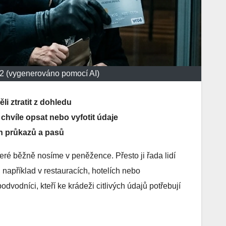
2 (vygenerováno pomocí AI)
li ztratit z dohledu
hvíle opsat nebo vyfotit údaje
h průkazů a pasů
které běžně nosíme v peněžence. Přesto ji řada lidí
například v restauracích, hotelích nebo
vodníci, kteří ke krádeži citlivých údajů potřebují