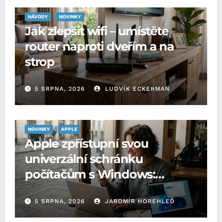
NÁVODY
NOVINKY
Jak zlepšit wifi – umístěte
router naproti dveřím a na
strop
5 SRPNA, 2026
LUDVÍK ECKERMAN
NOVINKY
APPLE
Apple zpřístupní svou
univerzální schránku
počítačům s Windows:
Microsoft o to požádal EU
5 SRPNA, 2026
JAROMÍR HOREHLEĎ