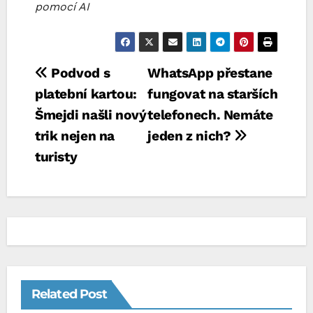
pomocí AI
Navigace
Podvod s
WhatsApp přestane
platební kartou:
fungovat na starších
pro
Šmejdi našli nový
telefonech. Nemáte
příspěvek
trik nejen na
jeden z nich?
turisty
Related Post