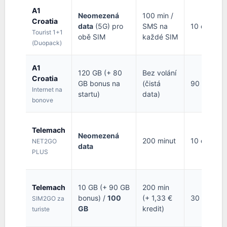
A1
Neomezená
100 min /
Croatia
data
(5G) pro
SMS na
10 dní
Tourist 1+1
obě SIM
každé SIM
(Duopack)
A1
120 GB (+ 80
Bez volání
Croatia
GB bonus na
(čistá
90 dní
Internet na
startu)
data)
bonove
Telemach
Neomezená
200 minut
10 dní
NET2GO
data
PLUS
Telemach
10 GB (+ 90 GB
200 min
bonus) /
100
(+ 1,33 €
30 dní
SIM2GO za
GB
kredit)
turiste