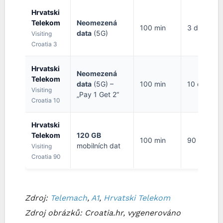
Hrvatski
Telekom
Neomezená
100 min
3 dny
data
(5G)
Visiting
Croatia 3
Hrvatski
Neomezená
Telekom
data
(5G) –
100 min
10 dní
Visiting
„Pay 1 Get 2“
Croatia 10
Hrvatski
Telekom
120 GB
100 min
90 dní
mobilních dat
Visiting
Croatia 90
Zdroj:
Telemach
,
A1
,
Hrvatski Telekom
Zdroj obrázků: Croatia.hr, vygenerováno