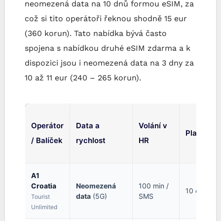
neomezená data na 10 dnů formou eSIM, za
což si tito operátoři řeknou shodně 15 eur
(360 korun). Tato nabídka bývá často
spojena s nabídkou druhé eSIM zdarma a k
dispozici jsou i neomezená data na 3 dny za
10 až 11 eur (240 – 265 korun).
Operátor
Data a
Volání v
Platnost
/ Balíček
rychlost
HR
A1
Croatia
Neomezená
100 min /
10 dní
data
(5G)
SMS
Tourist
Unlimited