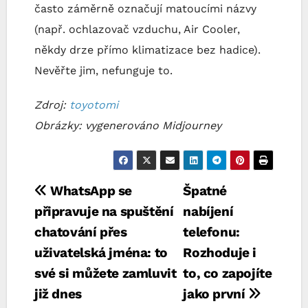
často záměrně označují matoucími názvy
(např. ochlazovač vzduchu, Air Cooler,
někdy drze přímo klimatizace bez hadice).
Nevěřte jim, nefunguje to.
Zdroj:
toyotomi
Obrázky: vygenerováno Midjourney
Navigace
WhatsApp se
Špatné
připravuje na spuštění
nabíjení
pro
chatování přes
telefonu:
příspěvek
uživatelská jména: to
Rozhoduje i
své si můžete zamluvit
to, co zapojíte
již dnes
jako první