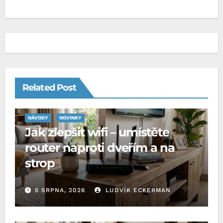
Related Post
NÁVODY
NOVINKY
Jak zlepšit wifi – umístěte
router naproti dveřím a na
strop
5 SRPNA, 2026
LUDVÍK ECKERMAN