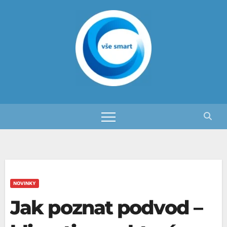
Skip
to
content
NOVINKY
Jak poznat podvod –