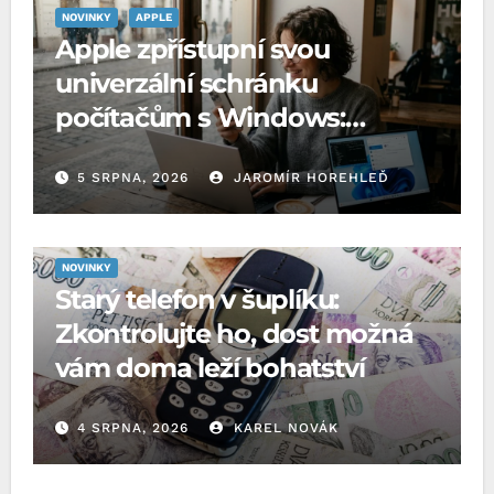
NOVINKY
APPLE
Apple zpřístupní svou
univerzální schránku
počítačům s Windows:
Microsoft o to požádal EU
5 SRPNA, 2026
JAROMÍR HOREHLEĎ
NOVINKY
Starý telefon v šuplíku:
Zkontrolujte ho, dost možná
vám doma leží bohatství
4 SRPNA, 2026
KAREL NOVÁK