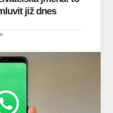
luvit již dnes
pp