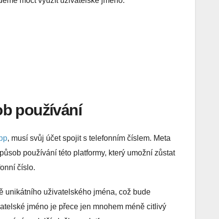
deme moct využít uživatelské jméno.
b používání
pp
, musí svůj účet spojit s telefonním číslem. Meta
působ používání této platformy, který umožní zůstat
onní číslo.
ě unikátního uživatelského jména, což bude
atelské jméno je přece jen mnohem méně citlivý