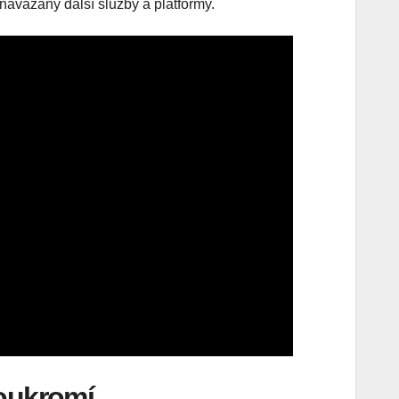
 navázány další služby a platformy.
soukromí