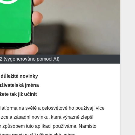
2 (vygenerováno pomocí AI)
důležité novinky
 uživatelská jména
te tak již učinit
atforma na světě a celosvětově ho používají více
í zcela zásadní novinku, která výrazně zlepší
ým způsobem tuto aplikaci používáme. Namísto