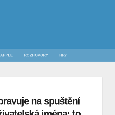
APPLE
ROZHOVORY
HRY
ravuje na spuštění
ivatelská jména: to