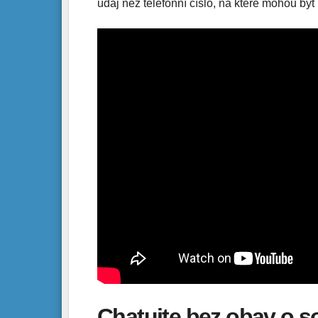
údaj než telefonní číslo, na které mohou být
Chatujte bez obav o 