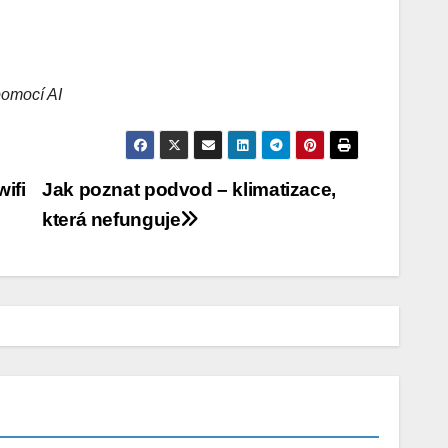
omocí AI
ifi
Jak poznat podvod – klimatizace,
která nefunguje
NOVINKY
NOVINKY
APPLE