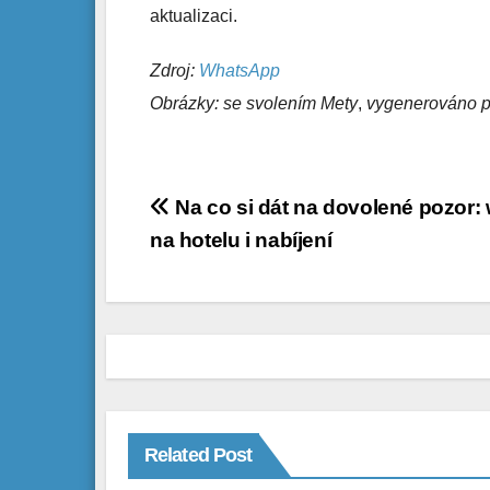
aktualizaci.
Zdroj:
WhatsApp
Obrázky: se svolením Mety
,
vygenerováno p
Navigace
Na co si dát na dovolené pozor: w
na hotelu i nabíjení
pro
příspěvek
Related Post
NOVINKY
NÁVODY