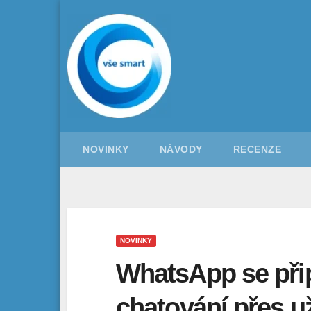
Skip
to
content
NOVINKY
NÁVODY
RECENZE
NOVINKY
WhatsApp se přip
chatování přes už