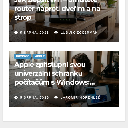
router naproti dveřím a na
strop
5 SRPNA, 2026
LUDVÍK ECKERMAN
NOVINKY
APPLE
Apple zpřístupní svou
univerzální schránku
počítačům s Windows:
Microsoft o to požádal EU
5 SRPNA, 2026
JAROMÍR HOREHLEĎ