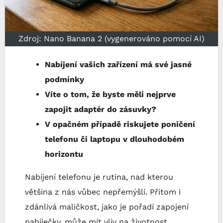
Zdroj: Nano Banana 2 (vygenerováno pomocí AI)
Nabíjení vašich zařízení má své jasné
podmínky
Víte o tom, že byste měli nejprve
zapojit adaptér do zásuvky?
V opačném případě riskujete poničení
telefonu či laptopu v dlouhodobém
horizontu
Nabíjení telefonu je rutina, nad kterou
většina z nás vůbec nepřemýšlí. Přitom i
zdánlivá maličkost, jako je pořadí zapojení
nabíječky, může mít vliv na životnost