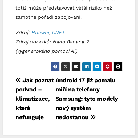
totiž může představovat větší riziko než
samotné pořadí zapojování.
Zdroj:
Huawei
,
CNET
Zdroj obrázků: Nano Banana 2
(vygenerováno pomocí AI)
Navigace
Jak poznat
Android 17 již pomalu
podvod –
míří na telefony
pro
klimatizace,
Samsung: tyto modely
příspěvek
která
nový systém
nefunguje
nedostanou