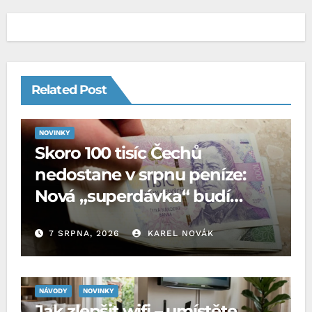
Related Post
NOVINKY
Skoro 100 tisíc Čechů
nedostane v srpnu peníze:
Nová „superdávka“ budí
rozpaky
7 SRPNA, 2026
KAREL NOVÁK
NÁVODY
NOVINKY
Jak zlepšit wifi – umístěte