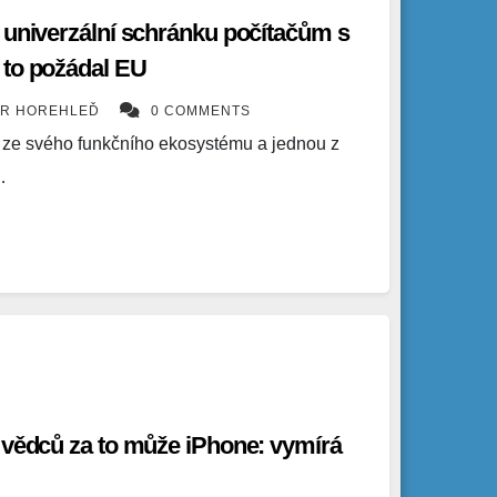
 univerzální schránku počítačům s
 to požádal EU
ÍR HOREHLEĎ
0 COMMENTS
 ze svého funkčního ekosystému a jednou z
…
 vědců za to může iPhone: vymírá