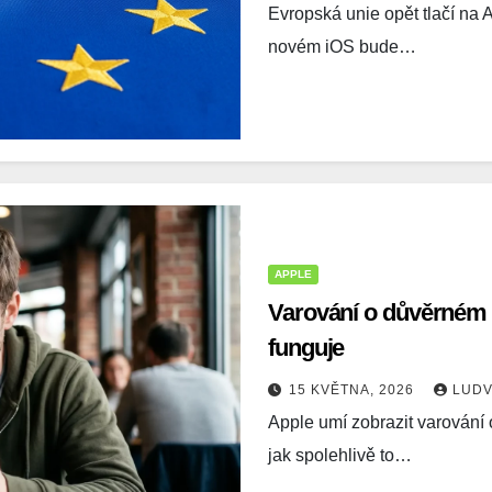
Evropská unie opět tlačí na A
novém iOS bude…
APPLE
Varování o důvěrném o
funguje
15 KVĚTNA, 2026
LUDV
Apple umí zobrazit varování 
jak spolehlivě to…