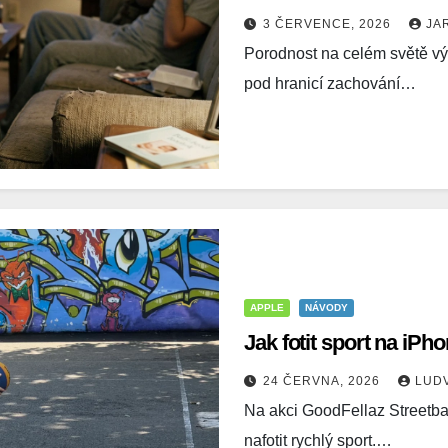
3 ČERVENCE, 2026
JA
Porodnost na celém světě výr
pod hranicí zachování…
APPLE
NÁVODY
Jak fotit sport na iPh
24 ČERVNA, 2026
LUD
Na akci GoodFellaz Streetba
nafotit rychlý sport.…