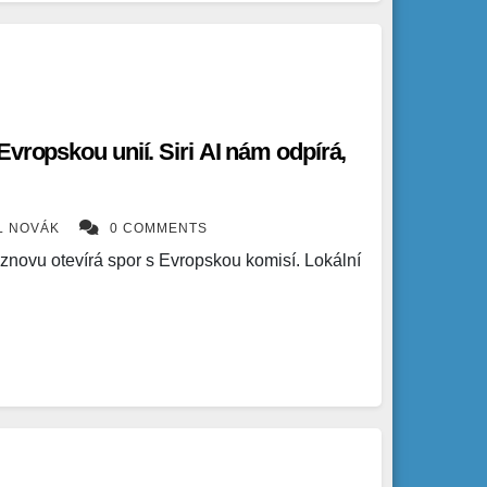
Evropskou unií. Siri AI nám odpírá,
L NOVÁK
0 COMMENTS
 znovu otevírá spor s Evropskou komisí. Lokální