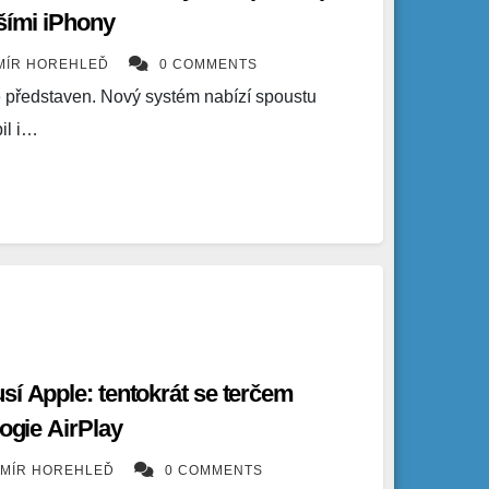
ršími iPhony
MÍR HOREHLEĎ
0 COMMENTS
ě představen. Nový systém nabízí spoustu
il i…
sí Apple: tentokrát se terčem
logie AirPlay
OMÍR HOREHLEĎ
0 COMMENTS