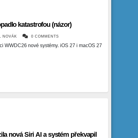
padlo katastrofou (názor)
L NOVÁK
0 COMMENTS
enci WWDC26 nové systémy. iOS 27 i macOS 27
zila nová Siri AI a systém překvapil