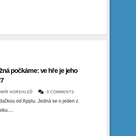
žná počkáme: ve hře je jeho
27
OMÍR HOREHLEĎ
0 COMMENTS
ádačkou od Applu. Jedná se o jeden z
roku.…