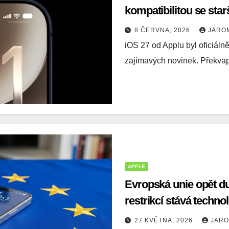
kompatibilitou se sta
8 ČERVNA, 2026
JARO
iOS 27 od Applu byl oficiáln
zajímavých novinek. Překvap
APPLE
Evropská unie opět du
restrikcí stává techno
27 KVĚTNA, 2026
JAR