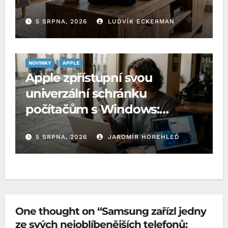
5 SRPNA, 2026
LUDVÍK ECKERMAN
NOVINKY
APPLE
Apple zpřístupní svou
univerzální schránku
počítačům s Windows:
Microsoft o to požádal EU
5 SRPNA, 2026
JAROMÍR HOREHLEĎ
One thought on “Samsung zařízl jedny
ze svých nejoblíbenějších telefonů: