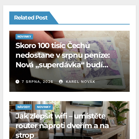
Related Post
NOVINKY
Skoro 100 tisíc Čechů
nedostane v srpnu peníze:
Nová „superdávka“ budí
rozpaky
7 SRPNA, 2026
KAREL NOVÁK
NÁVODY
NOVINKY
Jak zlepšit wifi – umístěte
router naproti dveřím a na
strop