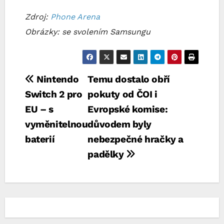
Zdroj:
Phone Arena
Obrázky: se svolením Samsungu
Navigace
Nintendo
Temu dostalo obří
Switch 2 pro
pokuty od ČOI i
pro
EU – s
Evropské komise:
příspěvek
vyměnitelnou
důvodem byly
baterií
nebezpečné hračky a
padělky