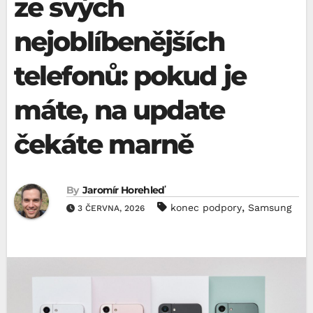
ze svých
nejoblíbenějších
telefonů: pokud je
máte, na update
čekáte marně
By
Jaromír Horehleď
,
konec podpory
Samsung
3 ČERVNA, 2026