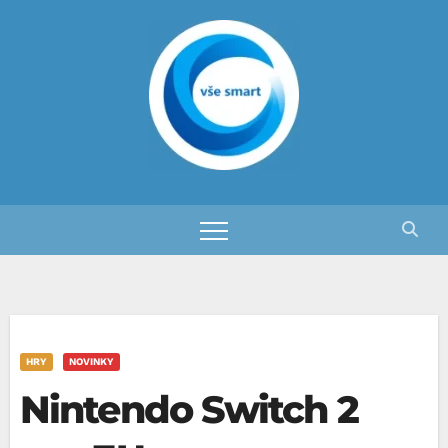
Skip
to
content
HRY
NOVINKY
Nintendo Switch 2