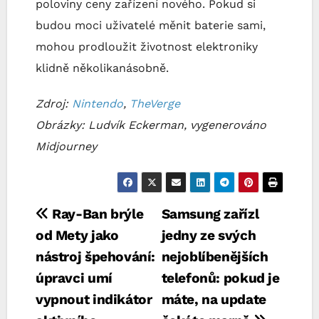
poloviny ceny zařízení nového. Pokud si
budou moci uživatelé měnit baterie sami,
mohou prodloužit životnost elektroniky
klidně několikanásobně.
Zdroj:
Nintendo
,
TheVerge
Obrázky: Ludvík Eckerman, vygenerováno
Midjourney
Navigace
Ray-Ban brýle
Samsung zařízl
od Mety jako
jedny ze svých
pro
nástroj špehování:
nejoblíbenějších
příspěvek
úpravci umí
telefonů: pokud je
vypnout indikátor
máte, na update