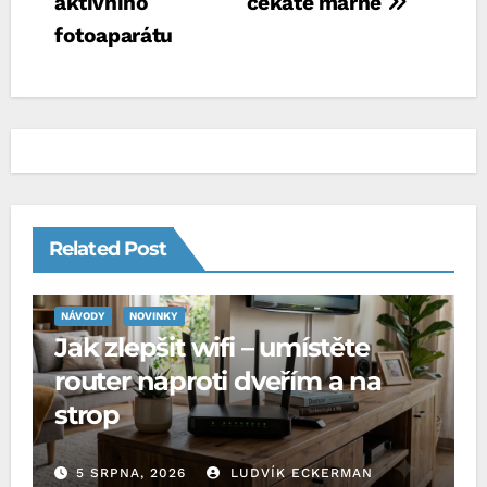
aktivního
čekáte marně
fotoaparátu
Related Post
NÁVODY
NOVINKY
Jak zlepšit wifi – umístěte
router naproti dveřím a na
strop
5 SRPNA, 2026
LUDVÍK ECKERMAN