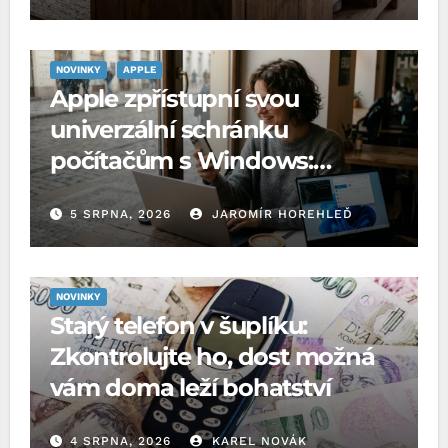
NOVINKY
APPLE
Apple zpřístupní svou
univerzální schránku
počítačům s Windows:
Microsoft o to požádal EU
5 SRPNA, 2026
JAROMÍR HOREHLEĎ
NOVINKY
Starý telefon v šuplíku:
Zkontrolujte ho, dost možná
vám doma leží bohatství
4 SRPNA, 2026
KAREL NOVÁK