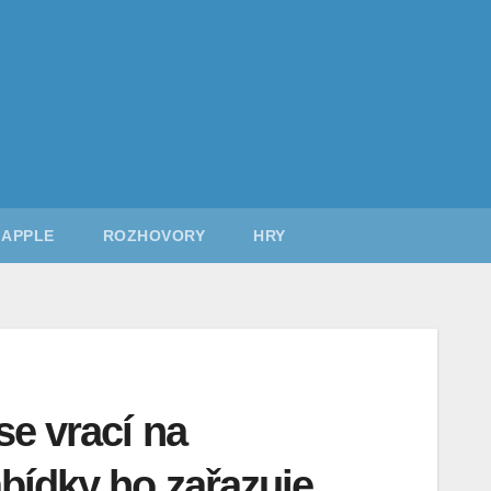
APPLE
ROZHOVORY
HRY
se vrací na
bídky ho zařazuje