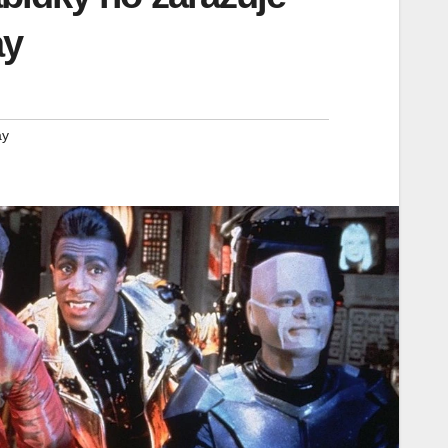
ay
ay