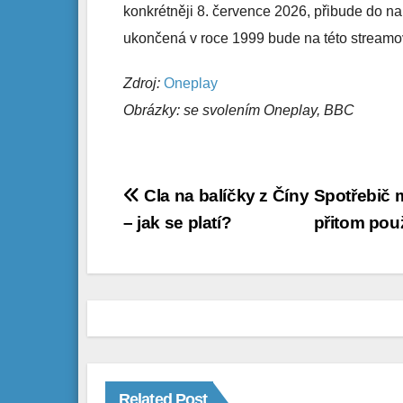
konkrétněji 8. července 2026, přibude do n
ukončená v roce 1999 bude na této streamova
Zdroj:
Oneplay
Obrázky: se svolením Oneplay, BBC
Navigace
Cla na balíčky z Číny
Spotřebič m
– jak se platí?
přitom pou
pro
příspěvek
Related Post