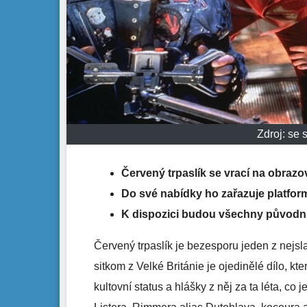
Zdroj: se
Červený trpaslík se vrací na obrazo
Do své nabídky ho zařazuje platfo
K dispozici budou všechny původní
Červený trpaslík je bezesporu jeden z nejsla
sitkom z Velké Británie je ojedinělé dílo, 
kultovní status a hlášky z něj za ta léta, co 