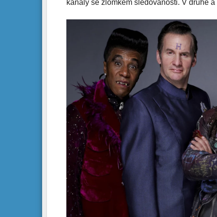
kanály se zlomkem sledovanosti. V druhé a tře