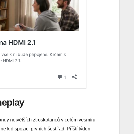
neplay
andy největších ztroskotanců v celém vesmíru
e k dispozici prvních šest řad. Příští týden,