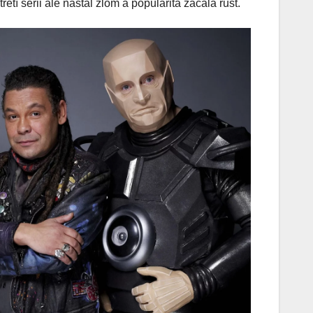
tí sérii ale nastal zlom a popularita začala růst.