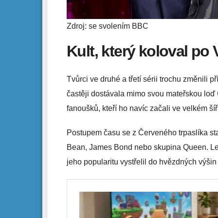
Zdroj: se svolením BBC
Kult, který koloval po
Tvůrci ve druhé a třetí sérii trochu změnili 
častěji dostávala mimo svou mateřskou loď Če
fanoušků, kteří ho navíc začali ve velkém ší
Postupem času se z Červeného trpaslíka stal 
Bean, James Bond nebo skupina Queen. Legen
jeho popularitu vystřelil do hvězdných výši