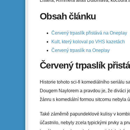
Listera, Rimmera alias Dutohlava, kocoura 
Obsah článku
Červený trpaslík přistává na Oneplay
Kult, který koloval po VHS kazetách
Červený trpaslík na Oneplay
Červený trpaslík přis
Historie tohoto sci-fi komediálního seriálu 
Dougem Naylorem a pravdou je, že diváci jej
žánru s komediální formou sitcomu nebyla
Také záměrně papundeklové kulisy v kombin
účastnilo, nebyly zcela typickými prvky a pr