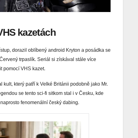
 VHS kazetách
přístup, dorazil oblíbený android Kryton a posádka se
rvený trpaslík. Seriál si získával stále více
řit pomocí VHS kazet.
kult, který patří k Velké Británii podobně jako Mr.
dou se tento sci-fi sitkom stal i v Česku, kde
n naprosto fenomenální český dabing.