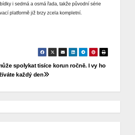
abídky i sedmá a osmá řada, takže původní série
cí platformě již brzy zcela kompletní.
ůže spolykat tisíce korun ročně. I vy ho
žíváte každý den