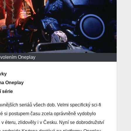
 svolením Oneplay
vky
rma Oneplay
 série
vnějších seriáů všech dob. Velmi specifický sci-fi
které si postupem času zcela oprávněně vydobylo
je v éteru, zlidověly i v Česku. Nyní se dobrodružství