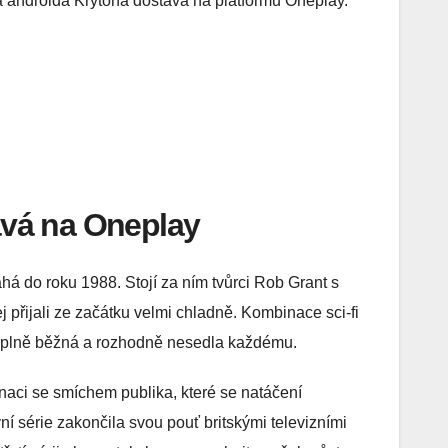
a androida Krytona dostává na platformu Oneplay.
tává na Oneplay
sahá do roku 1988. Stojí za ním tvůrci Rob Grant s
 přijali ze začátku velmi chladně. Kombinace sci-fi
 úplně běžná a rozhodně nesedla každému.
aci se smíchem publika, které se natáčení
vní série zakončila svou pouť britskými televizními