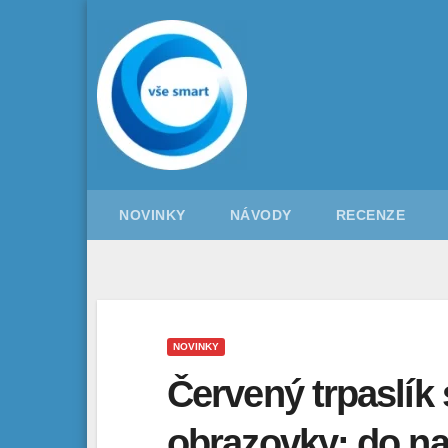
Skip
to
content
NOVINKY
NÁVODY
RECENZE
NOVINKY
Červený trpaslík 
obrazovky: do na