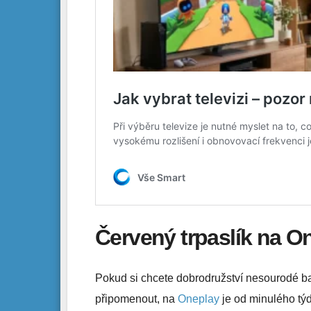
Červený trpaslík na O
Pokud si chcete dobrodružství nesourodé b
připomenout, na
Oneplay
je od minulého týdn