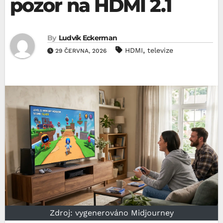
pozor na HDMI 2.1
By
Ludvík Eckerman
,
HDMI
televize
29 ČERVNA, 2026
Zdroj: vygenerováno Midjourney