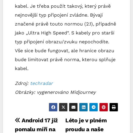
kabel. Je třeba použít takový, který právě
nejnovější typ připojení zvládne. Bývají
značené právě touto normou (2.1), případně
jako „Ultra High Speed“. S kabely pro starší
typ připojení obrazu/zvuku nepochodíte.
Vše sice bude fungovat, ale hranice obrazu
bude limitovat právě norma, kterou splňuje
kabel.
Zdroj:
techradar
Obrázky: vygenerováno Midjourney
Navigace
Android 17 již
Léto je v plném
pomalu míří na
proudu a naše