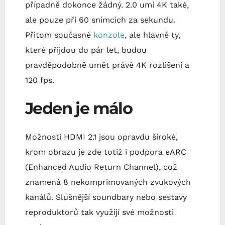
případně dokonce žádný. 2.0 umí 4K také,
ale pouze při 60 snímcích za sekundu.
Přitom současné
konzole
, ale hlavně ty,
které přijdou do pár let, budou
pravděpodobně umět právě 4K rozlišení a
120 fps.
Jeden je málo
Možnosti HDMI 2.1 jsou opravdu široké,
krom obrazu je zde totiž i podpora eARC
(Enhanced Audio Return Channel), což
znamená 8 nekomprimovaných zvukových
kanálů. Slušnější soundbary nebo sestavy
reproduktorů tak využijí své možnosti