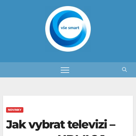
Skip
to
content
NOVINKY
Jak vybrat televizi –