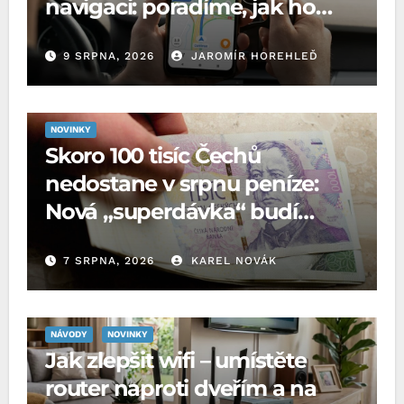
navigaci: poradíme, jak ho
aktivovat
9 SRPNA, 2026
JAROMÍR HOREHLEĎ
NOVINKY
Skoro 100 tisíc Čechů
nedostane v srpnu peníze:
Nová „superdávka“ budí
rozpaky
7 SRPNA, 2026
KAREL NOVÁK
NÁVODY
NOVINKY
Jak zlepšit wifi – umístěte
router naproti dveřím a na