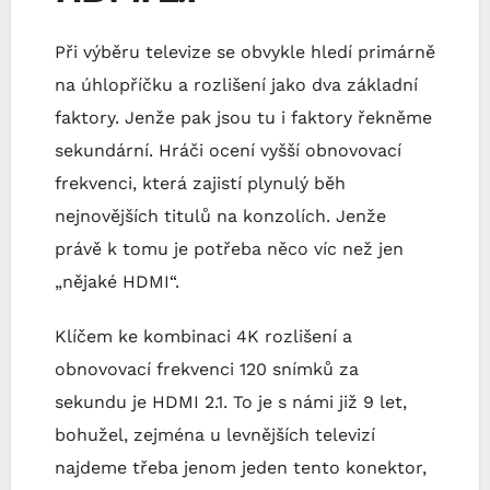
Při výběru televize se obvykle hledí primárně
na úhlopříčku a rozlišení jako dva základní
faktory. Jenže pak jsou tu i faktory řekněme
sekundární. Hráči ocení vyšší obnovovací
frekvenci, která zajistí plynulý běh
nejnovějších titulů na konzolích. Jenže
právě k tomu je potřeba něco víc než jen
„nějaké HDMI“.
Klíčem ke kombinaci 4K rozlišení a
obnovovací frekvenci 120 snímků za
sekundu je HDMI 2.1. To je s námi již 9 let,
bohužel, zejména u levnějších televizí
najdeme třeba jenom jeden tento konektor,