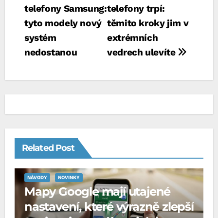
pro
telefony Samsung:
telefony trpí:
příspěvek
tyto modely nový
těmito kroky jim v
systém
extrémních
nedostanou
vedrech ulevíte
Related Post
NÁVODY
NOVINKY
Mapy Google mají utajené
nastavení, které výrazně zlepší