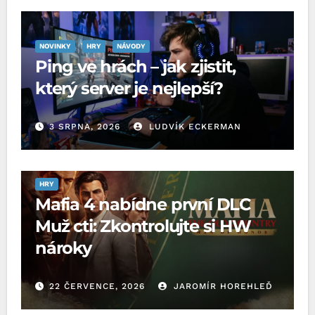
NOVINKY
HRY
NÁVODY
Ping ve hrách – jak zjistit,
který server je nejlepší?
3 SRPNA, 2026
LUDVÍK ECKERMAN
HRY
Mafia 4 nabídne první DLC
Muž cti: Zkontrolujte si HW
nároky
22 ČERVENCE, 2026
JAROMÍR HOREHLEĎ