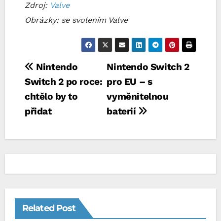
Zdroj:
Valve
Obrázky: se svolením Valve
Navigace
Nintendo
Nintendo Switch 2
Switch 2 po roce:
pro EU – s
pro
chtělo by to
vyměnitelnou
příspěvek
přidat
baterií
Related Post