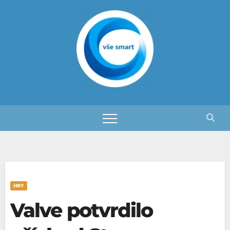
Skip
to
content
HRY
Valve potvrdilo