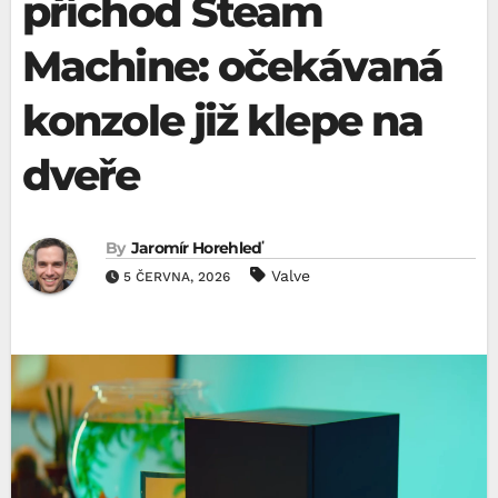
příchod Steam
Machine: očekávaná
konzole již klepe na
dveře
By
Jaromír Horehleď
Valve
5 ČERVNA, 2026