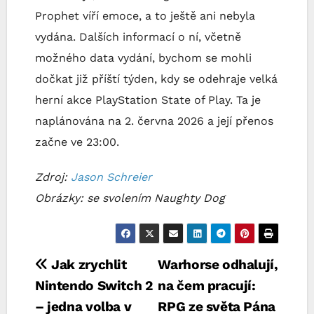
Prophet víří emoce, a to ještě ani nebyla
vydána. Dalších informací o ní, včetně
možného data vydání, bychom se mohli
dočkat již příští týden, kdy se odehraje velká
herní akce PlayStation State of Play. Ta je
naplánována na 2. června 2026 a její přenos
začne ve 23:00.
Zdroj:
Jason Schreier
Obrázky: se svolením Naughty Dog
Navigace
Jak zrychlit
Warhorse odhalují,
Nintendo Switch 2
na čem pracují:
pro
– jedna volba v
RPG ze světa Pána