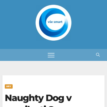
Skip
to
content
HRY
Naughty Dog v