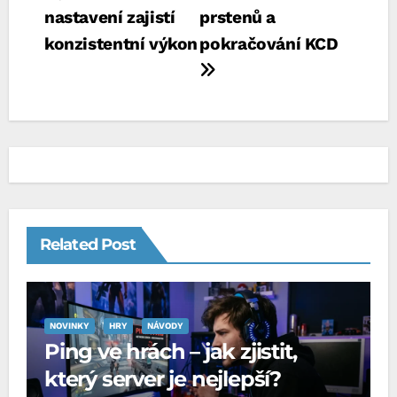
příspěvek
nastavení zajistí
prstenů a
konzistentní výkon
pokračování KCD
Related Post
NOVINKY
HRY
NÁVODY
Ping ve hrách – jak zjistit,
který server je nejlepší?