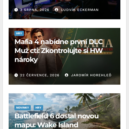
3 SRPNA, 2026
LUDVÍK ECKERMAN
HRY
Mafia 4 nabídne první DLC
Muž cti: Zkontrolujte si HW
nároky
22 ČERVENCE, 2026
JAROMÍR HOREHLEĎ
NOVINKY
HRY
Battlefield 6 dostal novou
mapu: Wake Island