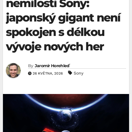
nemilosti Sony:
japonský gigant není
spokojen s délkou
vývoje nových her
By
Jaromír Horehleď
Sony
26 KVĚTNA, 2026