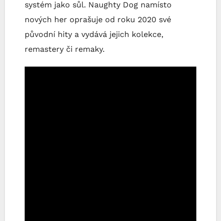
systém jako sůl. Naughty Dog namísto
nových her oprašuje od roku 2020 své
původní hity a vydává jejich kolekce,
remastery či remaky.