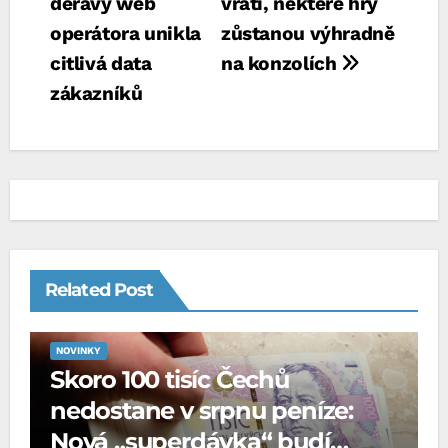
děravý web
vrátí, některé hry
příspěvek
operátora unikla
zůstanou výhradně
citlivá data
na konzolích
zákazníků
Related Post
NOVINKY
Skoro 100 tisíc Čechů
nedostane v srpnu peníze:
Nová „superdávka“ budí