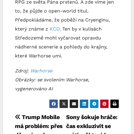
RPG ze světa Pána prstenů. A zde víme jen
to, že půjde o open-world titul.
Předpokládáme, že poběží na Cryenginu,
který známe z
KCD
. Ten by v kulisách
Středozemě mohl vyčarovat opravdu
nádherné scenerie a pohledy do krajiny,
které Warhorse umí.
Zdroj:
Warhorse
Obrázky: se svolením Warhorse,
vygenerováno AI
Navigace
Trump Mobile
Sony šokuje hráče:
má problém: přes
čas exkluzivit se
pro