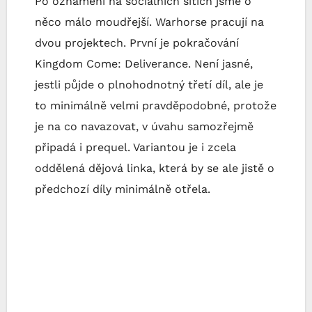
Po oznámení na sociálních sítích jsme o
něco málo moudřejší. Warhorse pracují na
dvou projektech. První je pokračování
Kingdom Come: Deliverance. Není jasné,
jestli půjde o plnohodnotný třetí díl, ale je
to minimálně velmi pravděpodobné, protože
je na co navazovat, v úvahu samozřejmě
připadá i prequel. Variantou je i zcela
oddělená dějová linka, která by se ale jistě o
předchozí díly minimálně otřela.