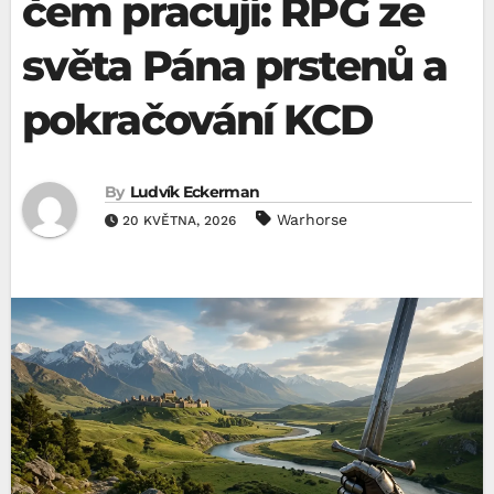
čem pracují: RPG ze
světa Pána prstenů a
pokračování KCD
By
Ludvík Eckerman
Warhorse
20 KVĚTNA, 2026