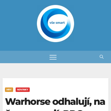
Skip
to
content
HRY
NOVINKY
Warhorse odhalují, na