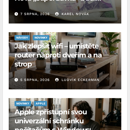
rozpaky
7 SRPNA, 2026
KAREL NOVÁK
NÁVODY
NOVINKY
Jak zlepšit wifi – umístěte
router naproti dveřím a na
strop
5 SRPNA, 2026
LUDVÍK ECKERMAN
NOVINKY
APPLE
Apple zpřístupní svou
univerzální schránku
počítačům s Windows: