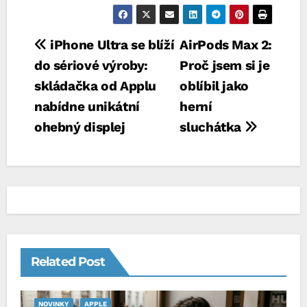
Navigace
iPhone Ultra se blíží
AirPods Max 2:
do sériové výroby:
Proč jsem si je
pro
skládačka od Applu
oblíbil jako
příspěvek
nabídne unikátní
herní
ohebný displej
sluchátka
Related Post
NOVINKY
APPLE