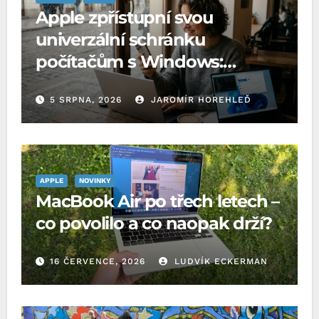
Apple zpřístupní svou
univerzální schránku
počítačům s Windows:
Microsoft o to požádal EU
5 SRPNA, 2026
JAROMÍR HOREHLEĎ
APPLE
NOVINKY
MacBook Air po třech letech –
co povolilo a co naopak drží?
16 ČERVENCE, 2026
LUDVÍK ECKERMAN