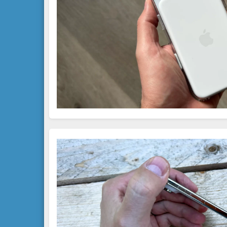
Zajišt
odstra
Ukládá