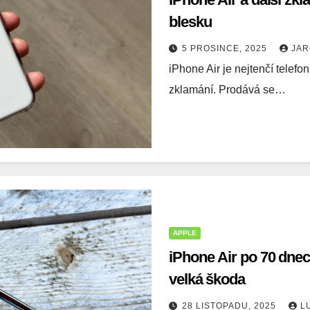
blesku
ění bezpečnosti, předcházení a zjišťování podvodů a
5 PROSINCE, 2025
JA
ňování chyb, Poskytování a zobrazování reklamy a obsahu,
Vžd
iPhone Air je nejtenčí telefo
ní a sdělování voleb ochrany osobních údajů.
zklamání. Prodává se…
APPLE
iPhone Air po 70 dnech
velká škoda
28 LISTOPADU, 2025
L