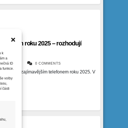
ší telefon roku 2025 – rozhodují
aje
u k
nám a
REL NOVÁK
0 COMMENTS
inečná ID
a funkce.
epším a nejzajímavějším telefonem roku 2025. V
še volby
lasu,
 části
ahu,