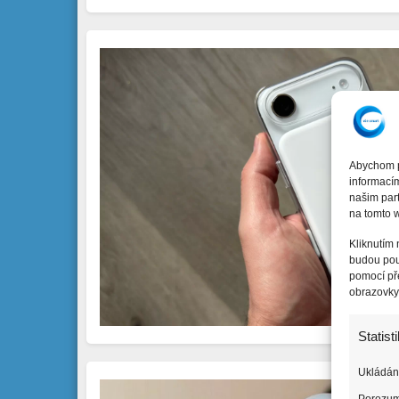
Abychom po
informacím
našim par
na tomto w
Kliknutím
budou pou
pomocí pře
obrazovky
Statist
Ukládání