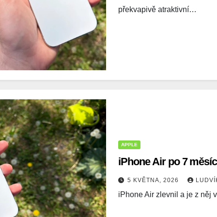
překvapivě atraktivní…
APPLE
iPhone Air po 7 měsíc
5 KVĚTNA, 2026
LUDV
iPhone Air zlevnil a je z něj