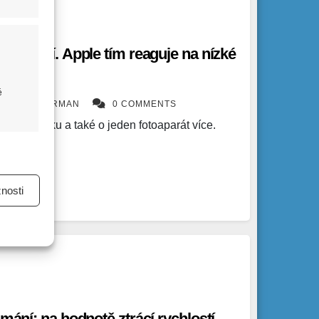
ylepšení. Apple tím reaguje na nízké
nerace
é
DVÍK ECKERMAN
0 COMMENTS
ižší cenovku a také o jeden fotoaparát více.
u
nosti
y aktivní
ladě
amání: na hodnotě ztrácí rychlostí