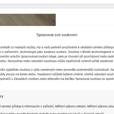
NOVINKY
Spravovat své soukromí
iPhone Air jako nejlep
dojmy, ne papírové úd
skytli co nejlepší služby, my a naši partneři používáme k ukládání a/nebo přístup
 o zařízeních, technologie jako soubory cookies. Souhlas s těmito technologiemi 
31 PROSINCE, 2025
KA
tnerům umožní zpracovávat osobní údaje, jako je chování při procházení nebo jed
ebu. Nesouhlas nebo odvolání souhlasu může nepříznivě ovlivnit určité vlastnosti 
iPhone Air je podle nás nejl
 níže vyjádřete souhlas s výše uvedeným nebo proveďte podrobnější rozhodnutí. Va
jeho prospěch hovoří…
žity pouze na tomto webu. Nastavení můžete kdykoli změnit, včetně odvolání souh
pínačů v Zásadách cookies nebo kliknutím na tlačítko Spravovat souhlas ve spodní
.
iky
 a/nebo přístup k informacím v zařízení, Měření výkonu reklam, Měření výkonu obs