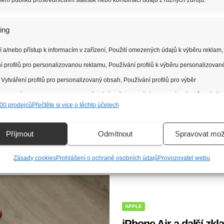
ní publiku prostřednictvím statistik nebo kombinací údajů z různých zdrojů.
APPLE
NOVINKY
ing
iPhone Air 2 přinese v
 a/nebo přístup k informacím v zařízení, Použití omezených údajů k výběru reklam,
prodeje současné ge
í profilů pro personalizovanou reklamu, Používání profilů k výběru personalizovan
17 PROSINCE, 2025
LU
 Vytváření profilů pro personalizovaný obsah, Používání profilů pro výběr
iPhone Air 2 by měl přinést n
lizovaného obsahu, Rozvoj a zlepšování služeb, Použití omezených údajů k výběr
Apple…
00 prodejců
Přečtěte si více o těchto účelech
Příjmout
Odmítnout
Spravovat mož
e
Vžd
Zásady cookies
Prohlášení o ochraně osobních údajů
Provozovatel webu
ání a kombinování údajů z jiných zdrojů údajů, Propojení různých zařízení,
kace zařízení na základě automaticky přenášených informací.
ání přesných údajů o zeměpisné poloze, Identifikace zařízení na zák
APPLE
ě vyžádaných informací.
iPhone Air a další zkl