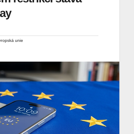
lay
vropská unie