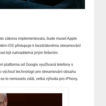
ohoto zákona implementovala, bude muset Apple
stém iOS přistupuje k bezdrátovému streamování
set být nahraditelná jiným řešením.
ní platforma od Googlu využívaná telefony s
o výchozí technologii pro streamování obsahu
y se to nemuselo zdát, velká výhoda pro iPhony.