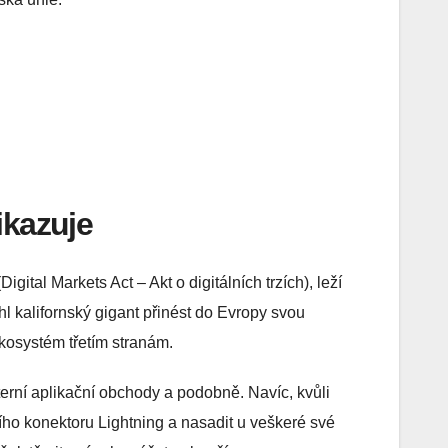
ikazuje
ital Markets Act – Akt o digitálních trzích), leží
 kalifornský gigant přinést do Evropy svou
ekosystém třetím stranám.
erní aplikační obchody a podobně. Navíc, kvůli
ího konektoru Lightning a nasadit u veškeré své