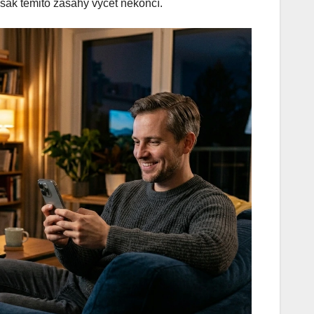
šak těmito zásahy výčet nekončí.