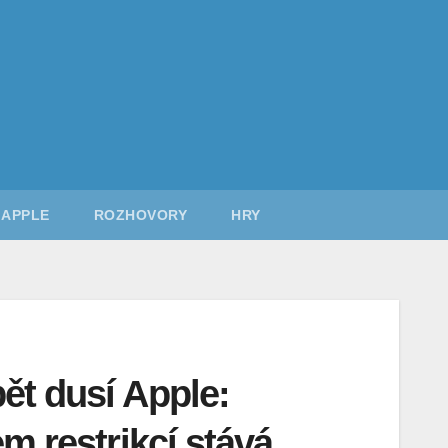
APPLE
ROZHOVORY
HRY
ět dusí Apple:
em restrikcí stává