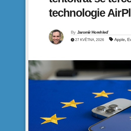
technologie AirP
By
Jaromír Horehleď
,
Apple
E
27 KVĚTNA, 2026