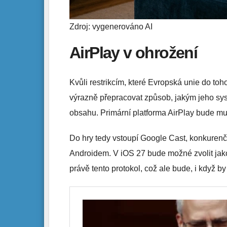
Zdroj: vygenerováno AI
AirPlay v ohrožení
Kvůli restrikcím, které Evropská unie do t
výrazně přepracovat způsob, jakým jeho sy
obsahu. Primární platforma AirPlay bude mu
Do hry tedy vstoupí Google Cast, konkurenč
Androidem. V iOS 27 bude možné zvolit jak
právě tento protokol, což ale bude, i když b