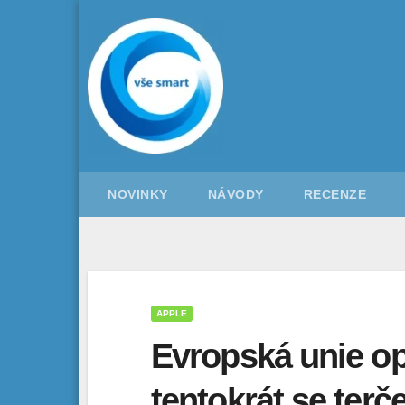
Skip
to
content
NOVINKY
NÁVODY
RECENZE
APPLE
Evropská unie op
tentokrát se terč