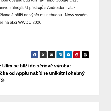
enosu obsahu buď AirPlay, nebo Google Cast,
univerzálnější. U přístrojů s Androidem však
živatelé příliš na výběr mít nebudou . Nový systém
í se na akci WWDC 2026.
 Ultra se blíží do sériové výroby:
čka od Applu nabídne unikátní ohebný