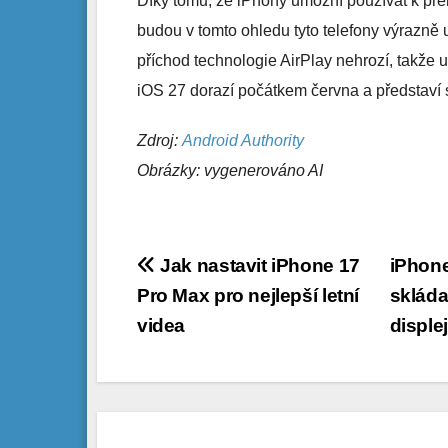
Díky tomu, že iPhony umožní používat k př
budou v tomto ohledu tyto telefony výrazně 
příchod technologie AirPlay nehrozí, takže u
iOS 27 dorazí počátkem června a představ
Zdroj:
Android Authority
Obrázky: vygenerováno AI
Navigace
Jak nastavit iPhone 17
iPhone
Pro Max pro nejlepší letní
skláda
pro
videa
displej
příspěvek