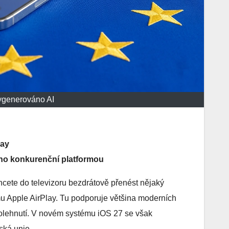
vygenerováno AI
lay
ho konkurenční platformou
ete do televizoru bezdrátově přenést nějaký
rmu Apple AirPlay. Tu podporuje většina moderních
spolehnutí. V novém systému iOS 27 se však
ská unie.