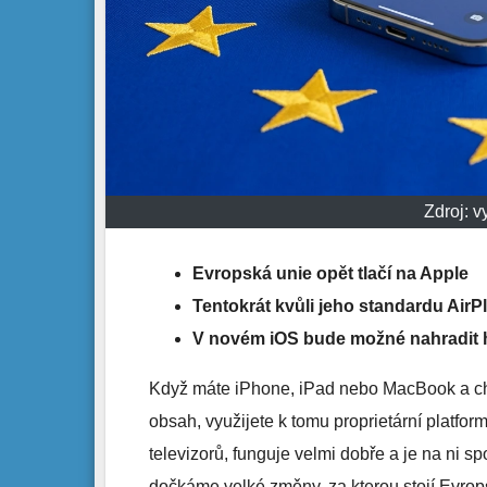
Zdroj: 
Evropská unie opět tlačí na Apple
Tentokrát kvůli jeho standardu AirP
V novém iOS bude možné nahradit 
Když máte iPhone, iPad nebo MacBook a chc
obsah, využijete k tomu proprietární platfo
televizorů, funguje velmi dobře a je na ni 
dočkáme velké změny, za kterou stojí Evrop