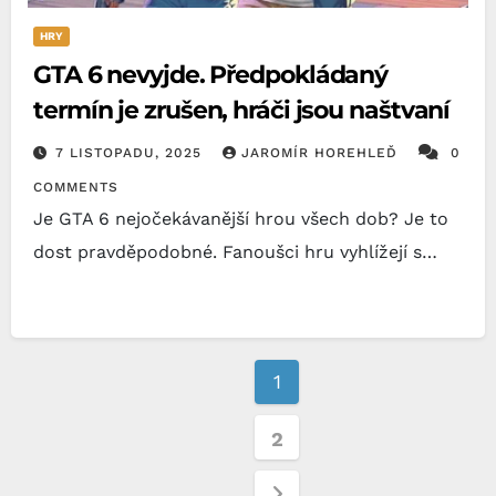
HRY
GTA 6 nevyjde. Předpokládaný
termín je zrušen, hráči jsou naštvaní
7 LISTOPADU, 2025
JAROMÍR HOREHLEĎ
0
COMMENTS
Je GTA 6 nejočekávanější hrou všech dob? Je to
dost pravděpodobné. Fanoušci hru vyhlížejí s…
Stránkování
1
příspěvků
2