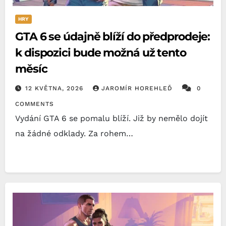
HRY
GTA 6 se údajně blíží do předprodeje:
k dispozici bude možná už tento
měsíc
12 KVĚTNA, 2026
JAROMÍR HOREHLEĎ
0
COMMENTS
Vydání GTA 6 se pomalu blíží. Již by nemělo dojít
na žádné odklady. Za rohem…