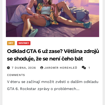
HRY
NOVINKY
Odklad GTA 6 už zase? Většina zdrojů
se shoduje, že se není čeho bát
7 DUBNA, 2026
JAROMÍR HOREHLEĎ
1
COMMENTS
V éteru se začínají množit zvěsti o dalším odkladu
GTA 6. Rockstar zprávy o problémech…