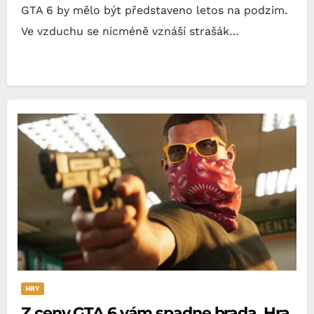
GTA 6 by mělo být představeno letos na podzim.
Ve vzduchu se nicméně vznáší strašák…
HRY
Z ceny GTA 6 vám spadne brada. Hra