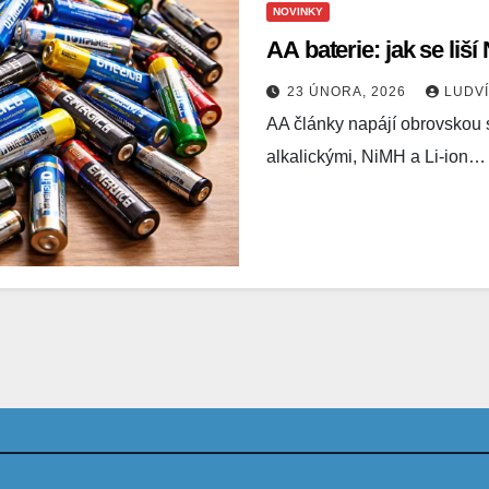
NOVINKY
AA baterie: jak se liší
23 ÚNORA, 2026
LUDV
AA články napájí obrovskou s
alkalickými, NiMH a Li-ion…