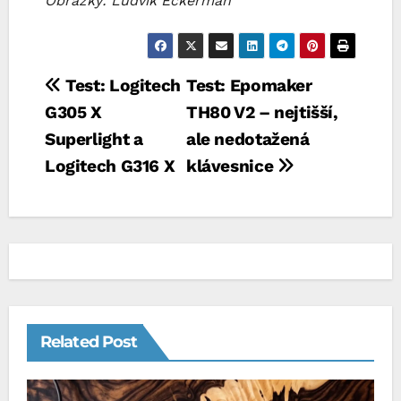
Obrázky: Ludvík Eckerman
Navigace
Test: Logitech
Test: Epomaker
G305 X
TH80 V2 – nejtišší,
pro
Superlight a
ale nedotažená
příspěvek
Logitech G316 X
klávesnice
Related Post