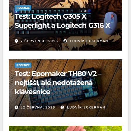
RECENZE
Test: Logitech G305 X
Superlight a Logitech G316 X
7 ČERVENCE, 2026
LUDVÍK ECKERMAN
RECENZE
Test: Epomaker TH80 V2 –
nejtišší, ale nedotažená
klávesnice
22 ČERVNA, 2026
LUDVÍK ECKERMAN