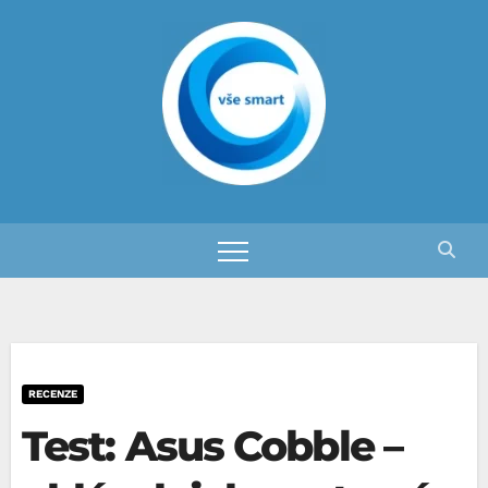
Skip
to
content
RECENZE
Test: Asus Cobble –