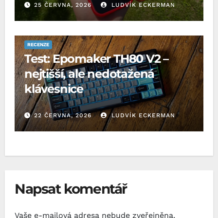
25 ČERVNA, 2026
LUDVÍK ECKERMAN
RECENZE
Test: Epomaker TH80 V2 –
nejtišší, ale nedotažená
klávesnice
22 ČERVNA, 2026
LUDVÍK ECKERMAN
Napsat komentář
Vaše e-mailová adresa nebude zveřejněna.