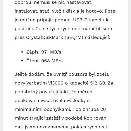
dobrou, nemusí se nic nastavovat,
instalovat, stačí vložit disk a je hotovo. Poté
je možné připojit pomocí USB-C kabelu k
počítači. Co se týče rychlostí, naměřil jsem
přes CrystalDiskMark (SEQ1M) následující:
Zápis: 971 MB/s
Čtení: 968 MB/s
Ještě dodám, že uvnitř pouzdra byl zcela
nový Verbatim Vi3000 o kapacitě 512 GB. Za
podstatný považuji fakt, že měření
opakovaná vykazovala výsledky s
minimálními odchylkami. I po zhruba 20
minut trvající zátěži v podobě kopírování
dat, jsem nezaznamenal pokles rychlosti.