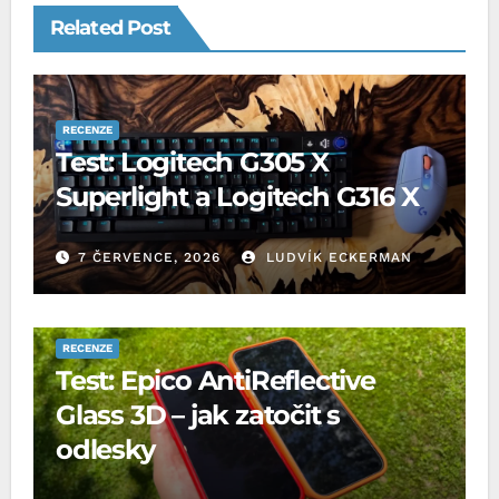
Related Post
RECENZE
Test: Logitech G305 X
Superlight a Logitech G316 X
7 ČERVENCE, 2026
LUDVÍK ECKERMAN
RECENZE
Test: Epico AntiReflective
Glass 3D – jak zatočit s
odlesky