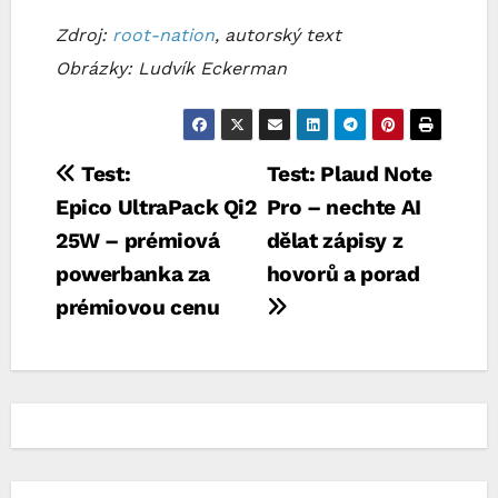
Zdroj:
root-nation
, autorský text
Obrázky: Ludvík Eckerman
Navigace
Test:
Test: Plaud Note
Epico UltraPack Qi2
Pro – nechte AI
pro
25W – prémiová
dělat zápisy z
příspěvek
powerbanka za
hovorů a porad
prémiovou cenu