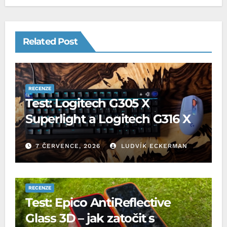
Related Post
RECENZE
Test: Logitech G305 X
Superlight a Logitech G316 X
7 ČERVENCE, 2026
LUDVÍK ECKERMAN
RECENZE
Test: Epico AntiReflective
Glass 3D – jak zatočit s