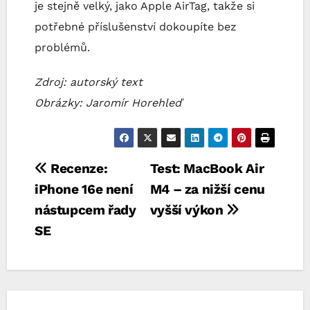
je stejně velký, jako Apple AirTag, takže si
potřebné příslušenství dokoupíte bez
problémů.
Zdroj: autorský text
Obrázky: Jaromír Horehleď
Navigace
Recenze:
Test: MacBook Air
iPhone 16e není
M4 – za nižší cenu
pro
nástupcem řady
vyšší výkon
příspěvek
SE