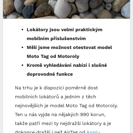
Lokátory jsou velmi praktickým
mobilním příslušenstvím
Měli jsme možnost otestovat model
Moto Tag od Motoroly
Kromě vyhledávání nabízí i slušné
doprovodné funkce
Na trhu je k dispozici poměrně dost
mobilních lokátorů a jedním z těch
nejnovějších je model Moto Tag od Motoroly.
Ten u nás vyjde na nějakých 990 korun,
takže patří mezi ty nejdražší lokátory a je
dokonce dražší i než AirTag od
Applu
.