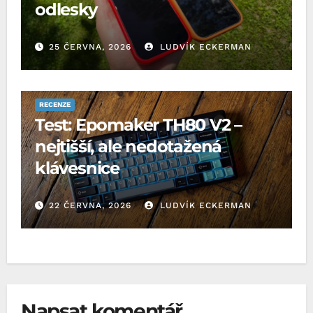
odlesky
25 ČERVNA, 2026
LUDVÍK ECKERMAN
RECENZE
Test: Epomaker TH80 V2 –
nejtišší, ale nedotažená
klávesnice
22 ČERVNA, 2026
LUDVÍK ECKERMAN
Napsat komentář