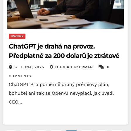
NOVINKY
ChatGPT je drahá na provoz.
Předplatné za 200 dolarů je ztrátové
6 LEDNA, 2025
LUDVÍK ECKERMAN
0
COMMENTS
ChatGPT Pro poměrně drahý prémiový plán,
bohužel ani tak se OpenAI nevyplácí, jak uvedl
CEO…