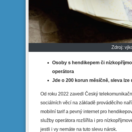
Zdroj: vj
Osoby s hendikepem či nízkopříjmov
operátora
Jde o 200 korun měsíčně, sleva lze up
Od roku 2022 zavedl Český telekomunikační
sociálních věcí na základě prováděcího naří
mobilní tarif a pevný internet pro hendikepov
služby operátora rozšířila i pro nízkopříjmové
jestli i vy nemáte na tuto slevu nárok.