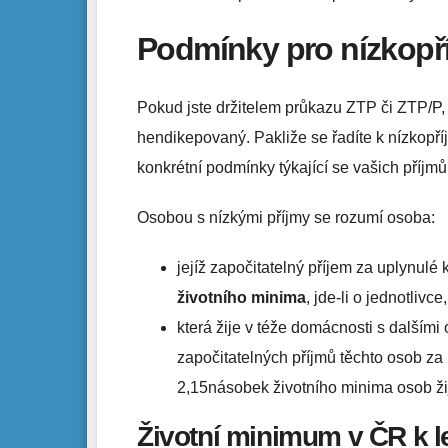
Podmínky pro nízkopř
Pokud jste držitelem průkazu ZTP či ZTP/P, j
hendikepovaný. Pakliže se řadíte k nízkopř
konkrétní podmínky týkající se vašich příjmů
Osobou s nízkými příjmy se rozumí osoba:
jejíž započitatelný příjem za uplynulé k
životního minima
, jde-li o jednotlivc
která žije v téže domácnosti s dalšími
započitatelných příjmů těchto osob za u
2,15násobek životního minima osob žij
Životní minimum v ČR k 