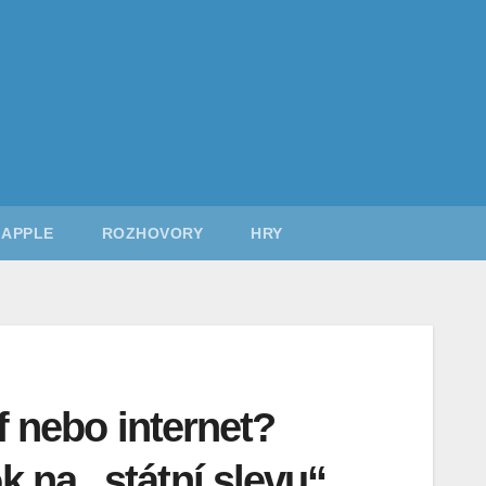
APPLE
ROZHOVORY
HRY
if nebo internet?
 na „státní slevu“