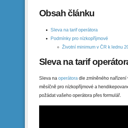
Obsah článku
Sleva na tarif operátora
Podmínky pro nízkopříjmové
Životní minimum v ČR k lednu 2
Sleva na tarif operátor
Sleva na
operátora
dle zmíněného nařízení v
měsíčně pro nízkopříjmové a hendikepovan
požádat vašeho operátora přes formulář.