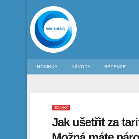
Skip
to
content
NOVINKY
NÁVODY
RECENZE
NOVINKY
Jak ušetřit za tar
Možná máte nárok