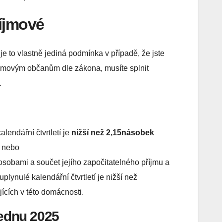
íjmové
e to vlastně jediná podmínka v případě, že jste
íjmovým občanům dle zákona, musíte splnit
.
alendářní čtvrtletí je
nižší než 2,15násobek
e, nebo
 osobami a součet jejího započitatelného příjmu a
plynulé kalendářní čtvrtletí je nižší než
ících v této domácnosti.
lednu 2025