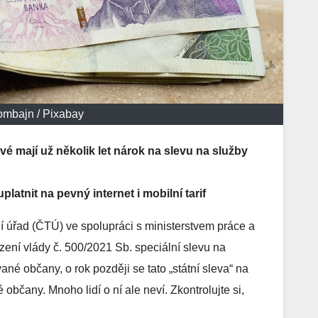
kombajn / Pixabay
é mají už několik let nárok na slevu na služby
latnit na pevný internet i mobilní tarif
 úřad (ČTÚ) ve spolupráci s ministerstvem práce a
zení vlády č. 500/2021 Sb. speciální slevu na
ané občany, o rok později se tato „státní sleva“ na
 občany. Mnoho lidí o ní ale neví. Zkontrolujte si,