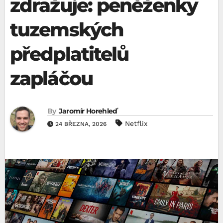
zdražuje: peněženky
tuzemských
předplatitelů
zapláčou
By
Jaromír Horehleď
Netflix
24 BŘEZNA, 2026