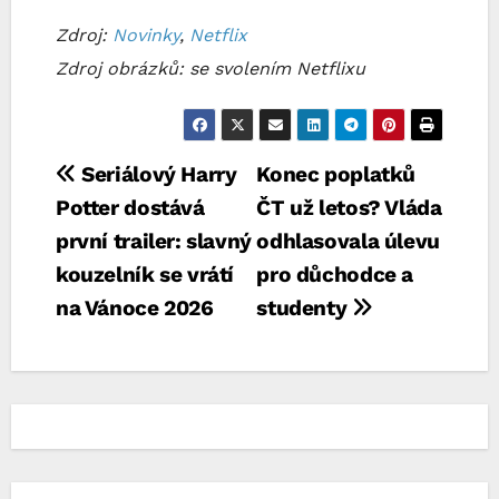
Zdroj:
Novinky
,
Netflix
Zdroj obrázků: se svolením Netflixu
Navigace
Seriálový Harry
Konec poplatků
Potter dostává
ČT už letos? Vláda
pro
první trailer: slavný
odhlasovala úlevu
příspěvek
kouzelník se vrátí
pro důchodce a
na Vánoce 2026
studenty