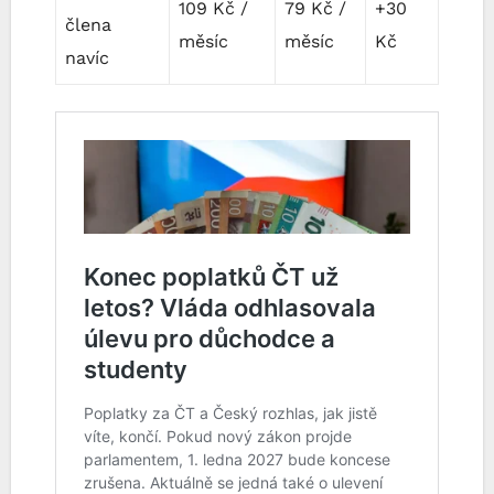
109 Kč /
79 Kč /
+30
člena
měsíc
měsíc
Kč
navíc