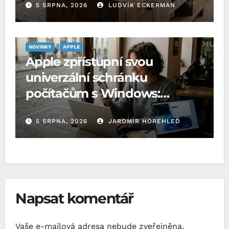
5 SRPNA, 2026
LUDVÍK ECKERMAN
NOVINKY
APPLE
Apple zpřístupní svou
univerzální schránku
počítačům s Windows:
Microsoft o to požádal EU
5 SRPNA, 2026
JAROMÍR HOREHLEĎ
Napsat komentář
Vaše e-mailová adresa nebude zveřejněna.