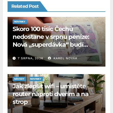
Related Post
NOVINKY
Skoro 100 tisíc Čechů
nedostane v srpnu peníze:
Nová „superdávka“ budí
rozpaky
7 SRPNA, 2026
KAREL NOVÁK
NÁVODY
NOVINKY
Jak zlepšit wifi – umístěte
router naproti dveřím a na
strop