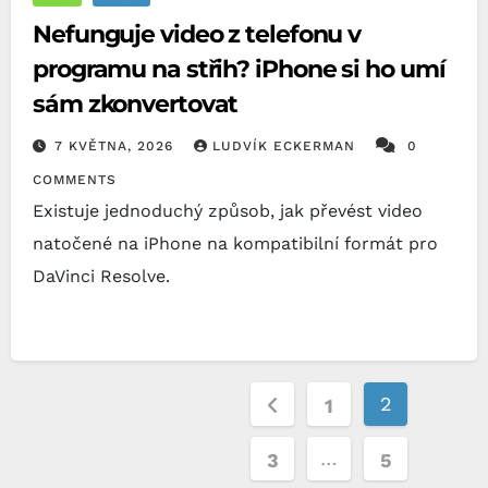
Nefunguje video z telefonu v
programu na střih? iPhone si ho umí
sám zkonvertovat
7 KVĚTNA, 2026
LUDVÍK ECKERMAN
0
COMMENTS
Existuje jednoduchý způsob, jak převést video
natočené na iPhone na kompatibilní formát pro
DaVinci Resolve.
Stránkování
2
1
příspěvků
…
3
5