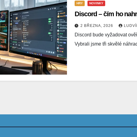
HRY
NOVINKY
Discord – čím ho nahr
2 BŘEZNA, 2026
LUDV
Discord bude vyžadovat ověř
Vybrali jsme tři skvělé náhr