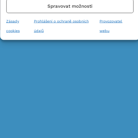
Home
Kontakt
Podmínky používání webu
Spravovat možnosti
Spravovat souhlas s nastavením osobních údajů
Zásady
Prohlášení o ochraně osobních
Provozovatel
Provozovatel webu
Zásady ochrany osobních údajů
cookies
údajů
webu