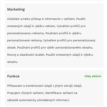
Marketing
Ukládání a/nebo přístup k informacím v zařízení, Použití
omezených údajů k výběru reklam, Vytváření profilů pro
personalizovanou reklamu, Používání profilů k výběru
personalizované reklamy, Vytváření profilů pro personalizovaný
obsah, Používání profilů pro výběr personalizovaného obsahu,
RECENZE
Rozvoj a zlepšování služeb, Použití omezených údajů k výběru
Recenze: Swissten temperované sklo
obsahu.
pro iPhone
Funkce
Vždy aktivní
23 LISTOPADU, 2025
LUDVÍK ECKERMAN
0
COMMENTS
Přiřazování a kombinování údajů z jiných zdrojů údajů,
Ochranné sklo Swissten nás bohužel zklamalo.
Propojení různých zařízení, Identifikace zařízení na
Praská velmi snadno, na vině jsou patrně ostré
základě automaticky přenášených informací.
hrany.