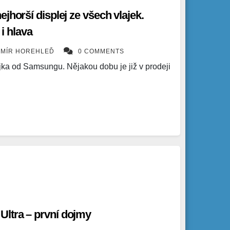
jhorší displej ze všech vlajek.
 i hlava
OMÍR HOREHLEĎ
0 COMMENTS
jka od Samsungu. Nějakou dobu je již v prodeji
ltra – první dojmy