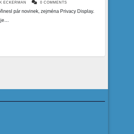
ÍK ECKERMAN
0 COMMENTS
inesl pár novinek, zejména Privacy Display.
guje…