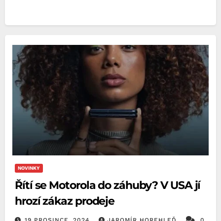
NOVINKY
Řítí se Motorola do záhuby? V USA jí
hrozí zákaz prodeje
19 PROSINCE, 2024
JAROMÍR HOREHLEĎ
0