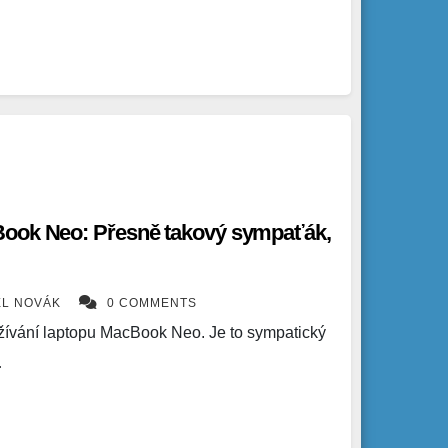
Book Neo: Přesně takový sympaťák,
EL NOVÁK
0 COMMENTS
žívání laptopu MacBook Neo. Je to sympatický
…