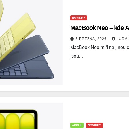
NOVINKY
MacBook Neo – kde A
5 BŘEZNA, 2026
LUDV
MacBook Neo míří na jinou cí
jsou…
APPLE
NOVINKY