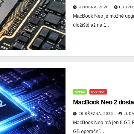
9 DUBNA, 2026
LUDVÍ
MacBook Neo je možné upgra
úložiště až na 1…
APPLE
NOVINKY
MacBook Neo 2 dost
26 BŘEZNA, 2026
LUD
MacBook Neo má jen 8 GB R
GB operační…