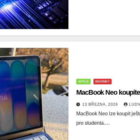
APPLE
NOVINKY
MacBook Neo koupíte z
13 BŘEZNA, 2026
LUD
MacBook Neo lze koupit ještě 
pro studenta.…