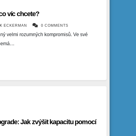
co víc chcete?
ÍK ECKERMAN
0 COMMENTS
ný velmi rozumných kompromisů. Ve své
u nemá…
rade: Jak zvýšit kapacitu pomocí