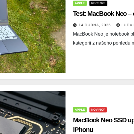
APPLE
RECENZE
Test: MacBook Neo – 
14 DUBNA, 2026
LUDV
MacBook Neo je notebook pl
kategorii z našeho pohled
APPLE
NOVINKY
MacBook Neo SSD upg
iPhonu