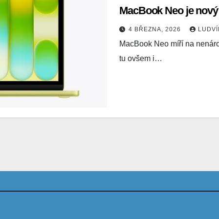
MacBook Neo je nový 
4 BŘEZNA, 2026
LUDV
MacBook Neo míří na nenároč
tu ovšem i…