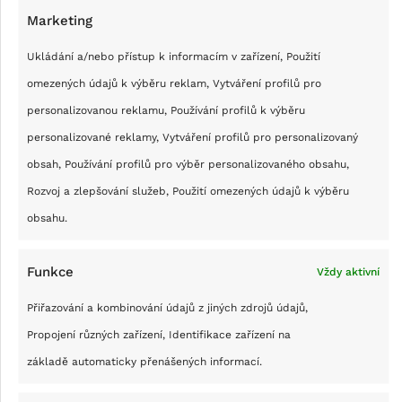
Marketing
Ukládání a/nebo přístup k informacím v zařízení, Použití
omezených údajů k výběru reklam, Vytváření profilů pro
personalizovanou reklamu, Používání profilů k výběru
personalizované reklamy, Vytváření profilů pro personalizovaný
obsah, Používání profilů pro výběr personalizovaného obsahu,
Rozvoj a zlepšování služeb, Použití omezených údajů k výběru
NOVINKY
obsahu.
Kalkulačka TI-84 Evo je novou
špičkou ve své kategorii
Funkce
Vždy aktivní
29 DUBNA, 2026
LUDVÍK ECKERMAN
1
Přiřazování a kombinování údajů z jiných zdrojů údajů,
COMMENTS
Propojení různých zařízení, Identifikace zařízení na
Nová grafická kalkulačka TI-84 Evo má USB-C a
základě automaticky přenášených informací.
třikrát rychlejší procesor. Wi-Fi schválně nemá.