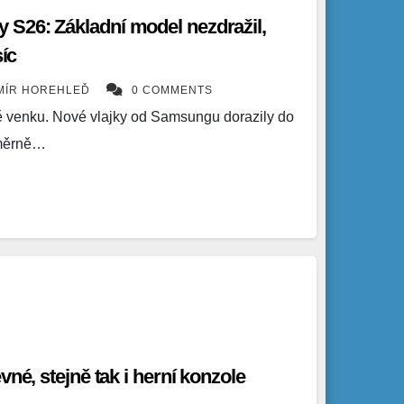
S26: Základní model nezdražil,
síc
MÍR HOREHLEĎ
0 COMMENTS
ě venku. Nové vlajky od Samsungu dorazily do
oměrně…
vné, stejně tak i herní konzole