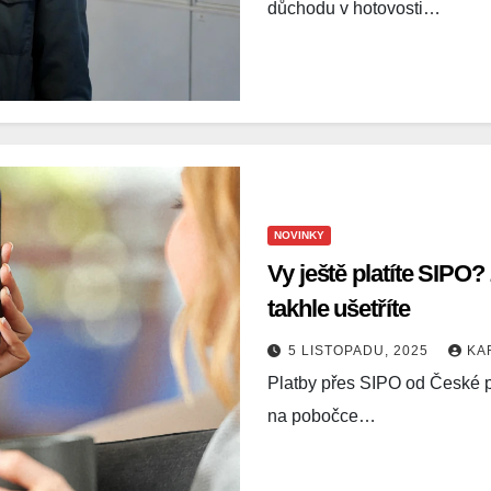
důchodu v hotovosti…
NOVINKY
Vy ještě platíte SIPO?
takhle ušetříte
5 LISTOPADU, 2025
KA
Platby přes SIPO od České p
na pobočce…