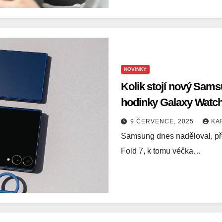
NOVINKY
Kolik stojí nový Samsu
hodinky Galaxy Watc
9 ČERVENCE, 2025
KA
Samsung dnes naděloval, pře
Fold 7, k tomu véčka…