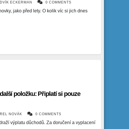
DVÍK ECKERMAN
0 COMMENTS
vky, jako před lety. O kolik víc si jich dnes
alší položku: Připlatí si pouze
REL NOVÁK
0 COMMENTS
raží výplatu důchodů. Za doručení a vyplacení