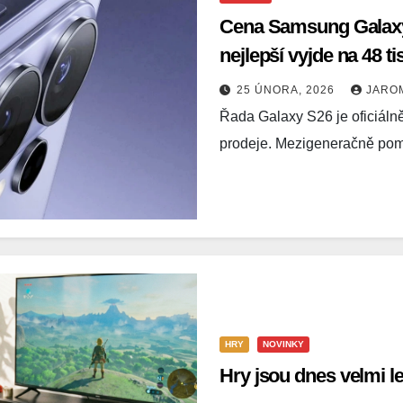
Cena Samsung Galaxy 
nejlepší vyjde na 48 ti
25 ÚNORA, 2026
JARO
Řada Galaxy S26 je oficiáln
prodeje. Mezigeneračně p
HRY
NOVINKY
Hry jsou dnes velmi le