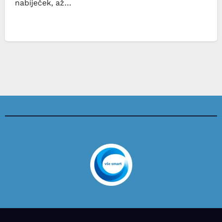
nabíječek, až…