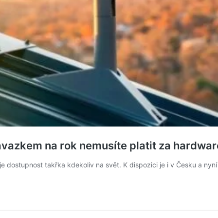
závazkem na rok nemusíte platit za hardwar
 je dostupnost takřka kdekoliv na svět. K dispozici je i v Česku a nyn