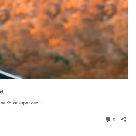
e
í navíc za super cenu.
komentář
8