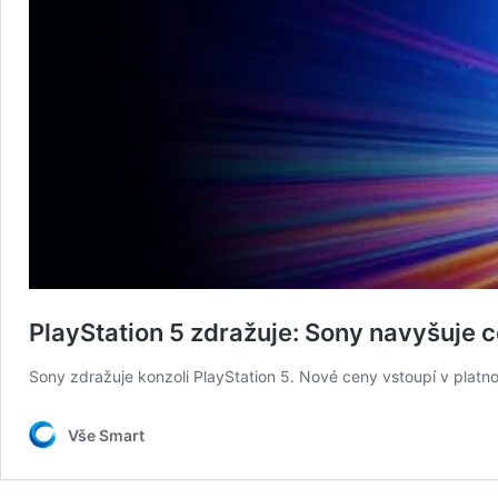
PlayStation 5 zdražuje: Sony navyšuje c
Sony zdražuje konzoli PlayStation 5. Nové ceny vstoupí v platno
Vše Smart