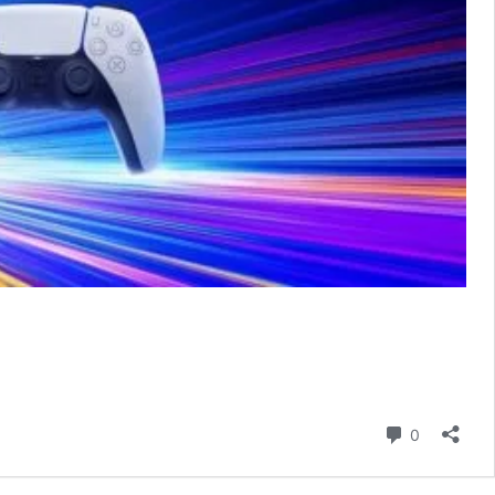
komentář
0