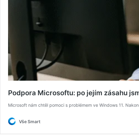
Podpora Microsoftu: po jejím zásahu js
Microsoft nám chtěl pomoci s problémem ve Windows 11. Nakonec
Vše Smart