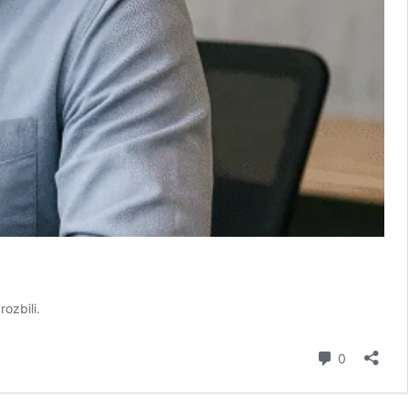
ozbili.
komentář
0