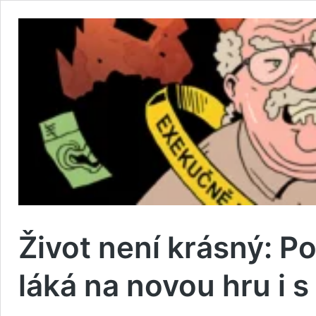
Život není krásný: P
láká na novou hru i 