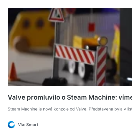
Valve promluvilo o Steam Machine: vím
Steam Machine je nová konzole od Valve. Představena byla v listop
Vše Smart