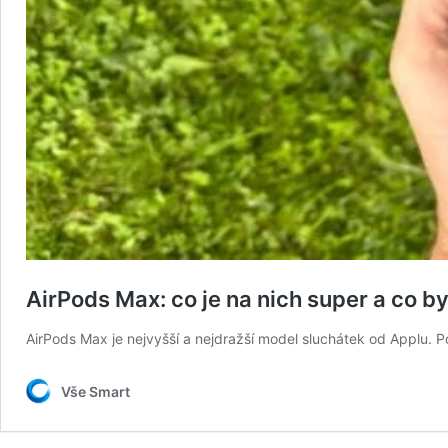
AirPods Max: co je na nich super a co b
AirPods Max je nejvyšší a nejdražší model sluchátek od Applu. P
Vše Smart