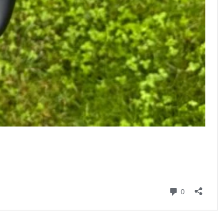
komentář
0